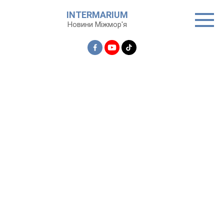
Перейти
INTERMARIUM
до
Новини Міжмор'я
вмісту