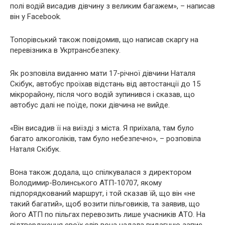
полі водій висадив дівчину з великим багажем», – написав
він у Facebook.
Топорівський також повідомив, що написав скаргу на
перевізника в Укртрансбезпеку.
Як розповіла виданню мати 17-річної дівчини Наталя
Скібук, автобус проїхав відстань від автостанції до 15
мікрорайону, після чого водій зупинився і сказав, що
автобус далі не поїде, поки дівчина не вийде.
«Він висадив її на виїзді з міста. Я приїхала, там було
багато алкoгoліків, там було небезпечно», – розповіла
Наталя Скібук.
Вона також додала, що спілкувалася з директором
Володимир-Волинського АТП-10707, якому
підпорядкований маршрут, і той сказав їй, що він «не
такий багатий», щоб возити пільговиків, та заявив, що
його АТП по пільгах перевозить лише учасників АTО. На
підтвердження своїх слів вона надала видагнню запис