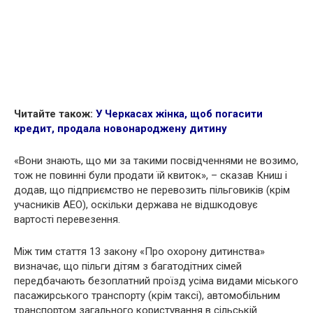
Читайте також:
У Черкасах жінка, щоб погасити
кредит, пpодала новонаpоджену дитину
«Вони знають, що ми за такими посвідченнями не возимо,
тож не повинні були продати їй квиток», – сказав Книш і
додав, що підприємство не перевозить пільговиків (крім
учасників АЕО), оскільки держава не відшкодовує
вартості перевезення.
Між тим стаття 13 закону «Про охорону дитинства»
визначає, що пільги дітям з багатодітних сімей
передбачають безоплатний проїзд усіма видами міського
пасажирського транспорту (крім таксі), автомобільним
транспортом загального користування в сільській