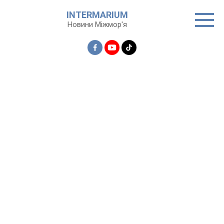
Перейти
INTERMARIUM
до
Новини Міжмор'я
вмісту