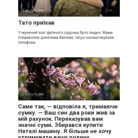
Без рубрики
0
Тато приїхав
У музичній залі дитячого садочка було людно. Мами
поправляли донечкам бантики, татусі налаштовували
телефони
Без рубрики
0
Саме так, — відповіла я, тримаючи
сумку. — Ваш син два роки жив за
мій рахунок. Переказував вам
значні суми. Збирався купити
Наталі машину. Я більше не хочу
утримувати вашу родину.