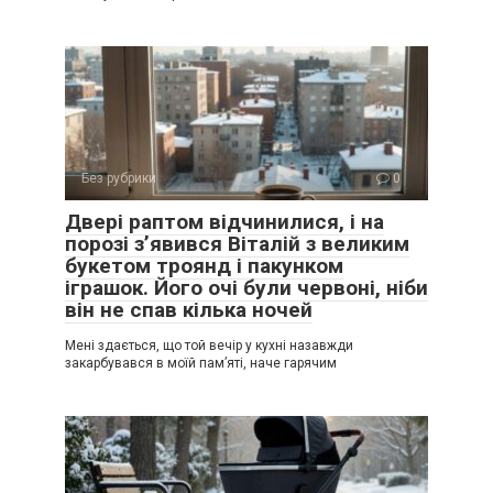
Без рубрики
0
Двері раптом відчинилися, і на
порозі з’явився Віталій з великим
букетом троянд і пакунком
іграшок. Його очі були червоні, ніби
він не спав кілька ночей
Мені здається, що той вечір у кухні назавжди
закарбувався в моїй пам’яті, наче гарячим