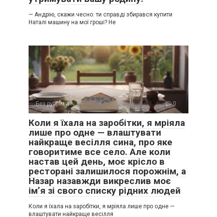
— Андрію, скажи чесно: ти справді збирався купити
Наталі машину на мої гроші? Не
Без рубрики
0
Коли я їхала на заробітки, я мріяла
лише про одне — влаштувати
найкраще весілля сина, про яке
говоритиме все село. Але коли
настав цей день, моє крісло в
ресторані залишилося порожнім, а
Назар назавжди викреслив моє
ім’я зі свого списку рідних людей
Коли я їхала на заробітки, я мріяла лише про одне —
влаштувати найкраще весілля