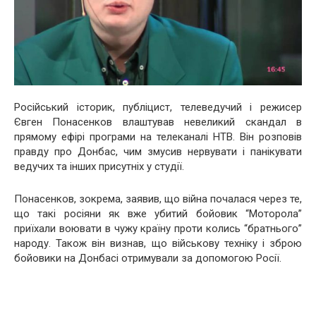
Російський історик, публіцист, телеведучий і режисер
Євген Понасенков влаштував невеликий скандал в
прямому ефірі програми на телеканалі НТВ. Він розповів
правду про Донбас, чим змусив нервувати і панікувати
ведучих та інших присутніх у студії.
Понасенков, зокрема, заявив, що війна почалася через те,
що такі росіяни як вже убитий бойовик “Моторола”
приїхали воювати в чужу країну проти колись “братнього”
народу. Також він визнав, що військову техніку і зброю
бойовики на Донбасі отримували за допомогою Росії.