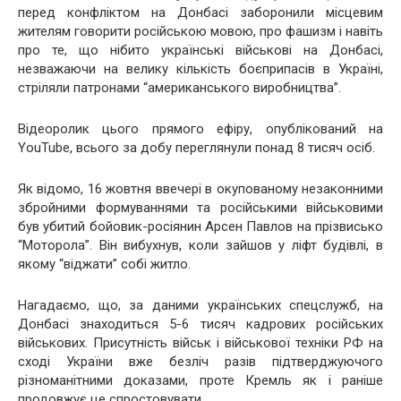
перед конфліктом на Донбасі заборонили місцевим
жителям говорити російською мовою, про фашизм і навіть
про те, що нібито українські військові на Донбасі,
незважаючи на велику кількість боєприпасів в Україні,
стріляли патронами “американського виробництва”.
Відеоролик цього прямого ефіру, опублікований на
YouTube, всього за добу переглянули понад 8 тисяч осіб.
Як відомо, 16 жовтня ввечері в окупованому незаконними
збройними формуваннями та російськими військовими
був убитий бойовик-росіянин Арсен Павлов на прізвисько
“Моторола”. Він вибухнув, коли зайшов у ліфт будівлі, в
якому “віджати” собі житло.
Нагадаємо, що, за даними українських спецслужб, на
Донбасі знаходиться 5-6 тисяч кадрових російських
військових. Присутність військ і військової техніки РФ на
сході України вже безліч разів підтверджуючого
різноманітними доказами, проте Кремль як і раніше
продовжує це спростовувати.