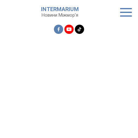
Перейти
INTERMARIUM
до
Новини Міжмор'я
вмісту