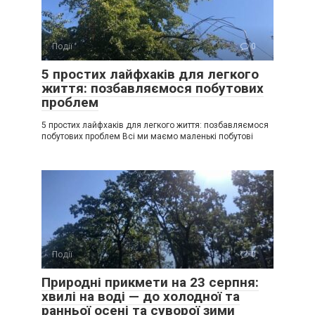
Події
0
5 простих лайфхаків для легкого
життя: позбавляємося побутових
проблем
5 простих лайфхаків для легкого життя: позбавляємося
побутових проблем Всі ми маємо маленькі побутові
Події
0
Природні прикмети на 23 серпня:
хвилі на воді — до холодної та
ранньої осені та суворої зими