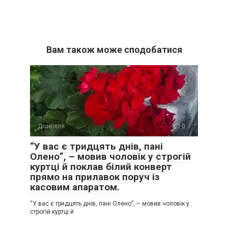
Вам також може сподобатися
Дозвілля
0
“У вас є тридцять днів, пані
Олено”, – мовив чоловік у строгій
куртці й поклав білий конверт
прямо на прилавок поруч із
касовим апаратом.
“У вас є тридцять днів, пані Олено”, – мовив чоловік у
строгій куртці й