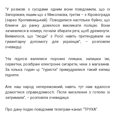
“У розмові з сусідами одним вони повідомили, що із
Запоріжжя, іншим що з Миколаєва, третім – з Кіровограда
(зараз Кропивницький). Поводилися настільки буйно, що
ближче до ранку довелося викликати поліцію. Вони
зачинилися в номері, почали збирати речі, щоб дременути.
Виявилося, що “люди” з Росії навіть претендували на
гуманітарну допомогу для українців”, – розповіли
очевидці.
“На підлозі валялися порожні пляшки, залишки їжі,
серветки, розібрані електронні сигарети, чеки з магазинів.
За кілька годин ці “туристи” примудрилися такий кипиш
підняти.
Але наш народ непереможний, навіть тут нам вдалося
домогтися справедливості. Після виселення з готелю їх
затримали”, – розповіла очевидиця.
Про дану подію повідомив телеграм-канал “ТРУХА”.