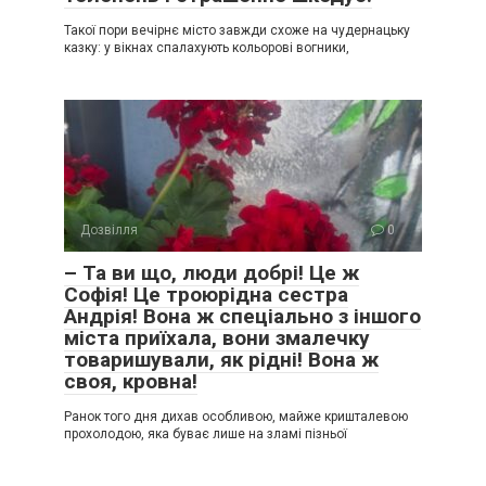
Такої пори вечірнє місто завжди схоже на чудернацьку
казку: у вікнах спалахують кольорові вогники,
Дозвілля
0
– Та ви що, люди добрі! Це ж
Софія! Це троюрідна сестра
Андрія! Вона ж спеціально з іншого
міста приїхала, вони змалечку
товаришували, як рідні! Вона ж
своя, кровна!
Ранок того дня дихав особливою, майже кришталевою
прохолодою, яка буває лише на зламі пізньої