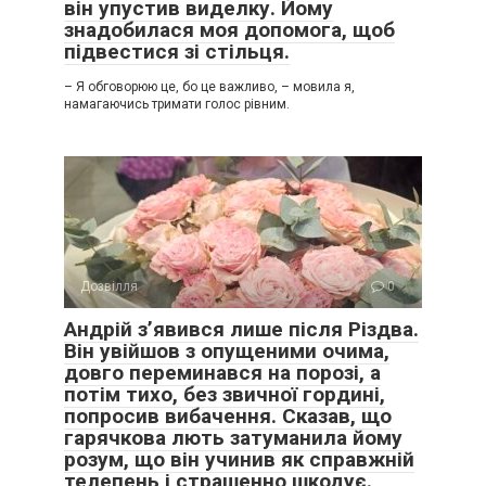
він упустив виделку. Йому
знадобилася моя допомога, щоб
підвестися зі стільця.
– Я обговорюю це, бо це важливо, – мовила я,
намагаючись тримати голос рівним.
Дозвілля
0
Андрій з’явився лише після Різдва.
Він увійшов з опущеними очима,
довго переминався на порозі, а
потім тихо, без звичної гордині,
попросив вибачення. Сказав, що
гарячкова лють затуманила йому
розум, що він учинив як справжній
телепень і страшенно шкодує.