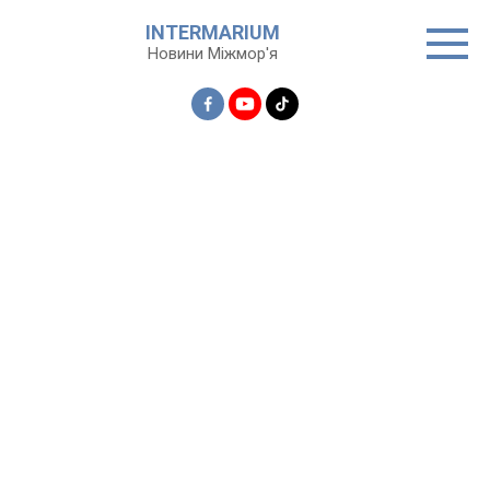
Перейти
INTERMARIUM
до
Новини Міжмор'я
вмісту