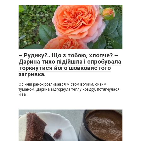
Дозвілля
0
– Рудику?.. Що з тобою, хлопче? –
Дарина тихо підійшла і спробувала
торкнутися його шовковистого
загривка.
Осінній ранок розливався містом вогким, сизим
туманом. Дарина відгорнула теплу ковдру, потягнулася
й за