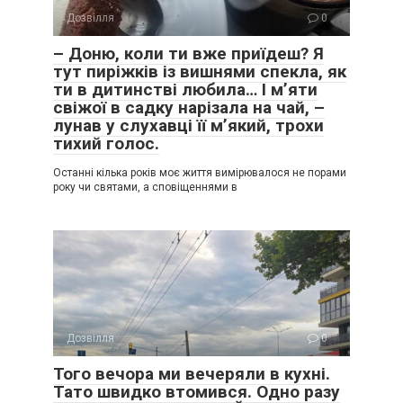
Дозвілля
0
– Доню, коли ти вже приїдеш? Я
тут пиріжків із вишнями спекла, як
ти в дитинстві любила… І м’яти
свіжої в садку нарізала на чай, –
лунав у слухавці її м’який, трохи
тихий голос.
Останні кілька років моє життя вимірювалося не порами
року чи святами, а сповіщеннями в
Дозвілля
0
Того вечора ми вечеряли в кухні.
Тато швидко втомився. Одно разу