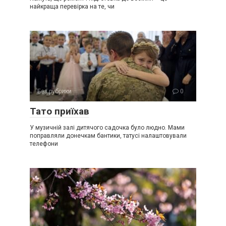
найкраща перевірка на те, чи
Без рубрики
0
Тато приїхав
У музичній залі дитячого садочка було людно. Мами
поправляли донечкам бантики, татусі налаштовували
телефони