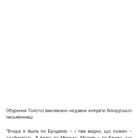
Обурення Толстої викликало недавнє інтерв’ю білоруської
письменниці.
“Вчора я йшла по Бродвею – і там видно, що кожен –
особистість. А йдеш по Мінську, Москві – ти бачиш, що