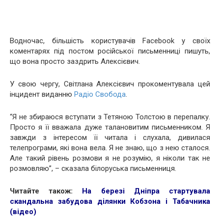
Водночас, більшість користувачів Facebook у своїх
коментарях під постом російської письменниці пишуть,
що вона просто заздрить Алексієвич.
У свою чергу, Світлана Алексієвич прокоментувала цей
інцидент виданню
Радіо Свобода
.
“Я не збираюся вступати з Тетяною Толстою в перепалку.
Просто я її вважала дуже талановитим письменником. Я
завжди з інтересом її читала і слухала, дивилася
телепрограми, які вона вела. Я не знаю, що з нею сталося.
Але такий рівень розмови я не розумію, я ніколи так не
розмовляю”, – сказала білоруська письменниця.
Читайте також:
На березі Дніпра стартувала
скандальна забудова ділянки Кобзона і Табачника
(відео)