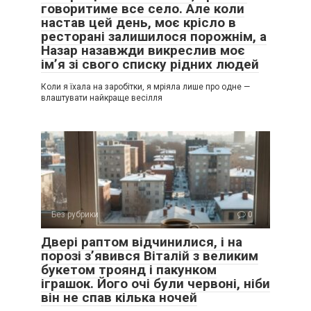
говоритиме все село. Але коли
настав цей день, моє крісло в
ресторані залишилося порожнім, а
Назар назавжди викреслив моє
ім’я зі свого списку рідних людей
Коли я їхала на заробітки, я мріяла лише про одне —
влаштувати найкраще весілля
Без рубрики
0
Двері раптом відчинилися, і на
порозі з’явився Віталій з великим
букетом троянд і пакунком
іграшок. Його очі були червоні, ніби
він не спав кілька ночей