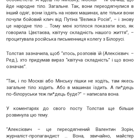
йде народне тіло. Загальне. Так, вони переодягнулися в
інший одяг, вони їздять на нових машинах, але тільки вони
почули бойовий клич від Путіна “Велика Росія”, – і знову
це народне тіло … Тому мені хотілося показати всю, як
говорила Цвєтаєва, квітучу складність нашого життя”, –
процитувала російська письменниця колегу з Білорусі.
Толстая зазначила, щоб “хтось, розповів їй (Алексієвич. –
Ред.), хто придумав вираз “квітуча складність” і що воно
означає”.
“Так, і по Москві або Мінську пішки не ходіть, там якесь
загальне тіло ходить. Або в машинах їздить. А пи*дець
по-білоруськи теж пи*дець буде?” – написала вона.
У коментарях до свого посту Толстая ще більше
розвинула цю тему.
“Алексієвич – це переодягнений Валентин Зорін,
журналіст-пропагандист … Вона, звичайно, майстер