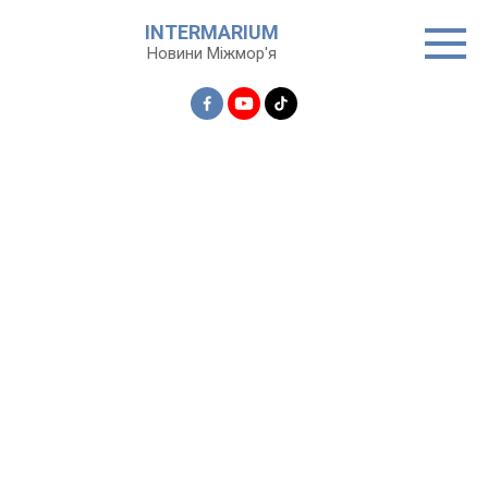
Перейти
INTERMARIUM
до
Новини Міжмор'я
вмісту