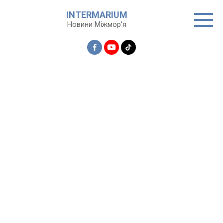
Перейти
INTERMARIUM
до
Новини Міжмор'я
вмісту