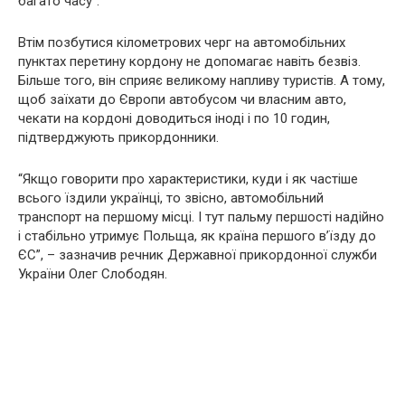
багато часу”.
Втім позбутися кілометрових черг на автомобільних
пунктах перетину кордону не допомагає навіть безвіз.
Більше того, він сприяє великому напливу туристів. А тому,
щоб заїхати до Європи автобусом чи власним авто,
чекати на кордоні доводиться іноді і по 10 годин,
підтверджують прикордонники.
“Якщо говорити про характеристики, куди і як частіше
всього їздили українці, то звісно, автомобільний
транспорт на першому місці. І тут пальму першості надійно
і стабільно утримує Польща, як країна першого в’їзду до
ЄС”, – зазначив речник Державної прикордонної служби
України Олег Слободян.