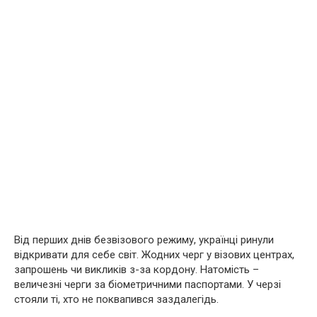
Від перших днів безвізового режиму, українці ринули
відкривати для себе світ. Жодних черг у візових центрах,
запрошень чи викликів з-за кордону. Натомість –
величезні черги за біометричними паспортами. У черзі
стояли ті, хто не поквапився заздалегідь.