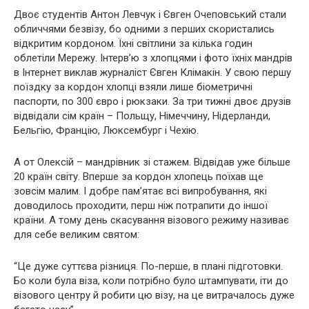
Двоє студентів Антон Левчук і Євген Очеповський стали
обличчями безвізу, бо одними з перших скористались
відкритим кордоном. Їхні світлини за кілька годин
облетіли Мережу. Інтерв’ю з хлопцями і фото їхніх мандрів
в Інтернет виклав журналіст Євген Клімакін. У свою першу
поїздку за кордон хлопці взяли лише біометричні
паспорти, по 300 євро і рюкзаки. За три тижні двоє друзів
відвідали сім країн – Польщу, Німеччину, Нідерланди,
Бельгію, Францію, Люксембург і Чехію.
А от Олексій – мандрівник зі стажем. Відвідав уже більше
20 країн світу. Вперше за кордон хлопець поїхав ще
зовсім малим. І добре пам’ятає всі випробування, які
доводилось проходити, перш ніж потрапити до іншої
країни. А тому день скасування візового режиму називає
для себе великим святом:
“Це дуже суттєва різниця. По-перше, в плані підготовки.
Бо коли була віза, коли потрібно було штампувати, іти до
візового центру й робити цю візу, на це витрачалось дуже