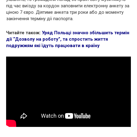
під час виїзду за кордон заповнити електронну анкету за
ціною 7 євро. Діятиме анкета три роки або до моменту
закінчення терміну дії паспорта.
Читайте також:
Уряд Польщі значно збільшить термін
дії “Дозволу на роботу”, та спростить життя
подружжям які їдуть працювати в країну