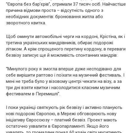
“Європа без бар’єрів”, отримали 37 тисяч осіб. Найчастіше
причина відмови проста – відсутність одного з
необхідних документів: бронювання житла або
зворотного квитка.
Щоб оминути автомобільні черги на кордоні, Крістіна, як і
третина українських мандрівників, обирає подорожі
літаком. А крім спрощеного перетину кордону, в переваги
безвізу записує ще й можливість спонтанних мандрів:
“Минулого року я змогла вперше дуже несподівано для
себе вирішити раптово і поїхати на музичний фестиваль. І
мені не треба було у візовому центрі чекати на візу, а за
три дні взяти квитки і насолодитися класним музичним
фестивалем в Перемишлі”.
І поки українці святкують рік безвізу і активно планують
нові подорожі Європою, в Мережі обговорюють нову
ініціативу Євросоюзу – платний безвіз. Проект мають
остаточно ухвалити в Європарламенті. Якщо його
ухвалять, то громадяни понад 60 країн світу муситимуть