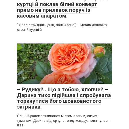
куртці й поклав білий конверт
прямо на прилавок поруч із
касовим апаратом.
“У вас є тридцять днів, пані Олено”, – мовив чоловік у
строгій куртці й
Дозвілля
0
– Рудику?.. Що з тобою, хлопче? –
Дарина тихо підійшла і спробувала
торкнутися його шовковистого
загривка.
Осінній ранок розливався містом вогким, сизим
туманом. Дарина відгорнула теплу ковдру, потягнулася
й за