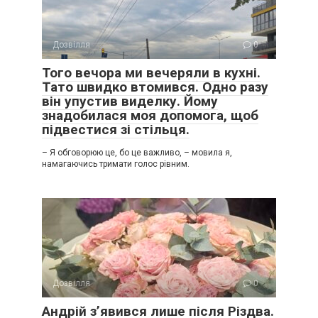
Дозвілля
0
Того вечора ми вечеряли в кухні.
Тато швидко втомився. Одно разу
він упустив виделку. Йому
знадобилася моя допомога, щоб
підвестися зі стільця.
– Я обговорюю це, бо це важливо, – мовила я,
намагаючись тримати голос рівним.
Дозвілля
0
Андрій з’явився лише після Різдва.