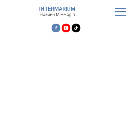
Перейти
INTERMARIUM
до
Новини Міжмор'я
вмісту