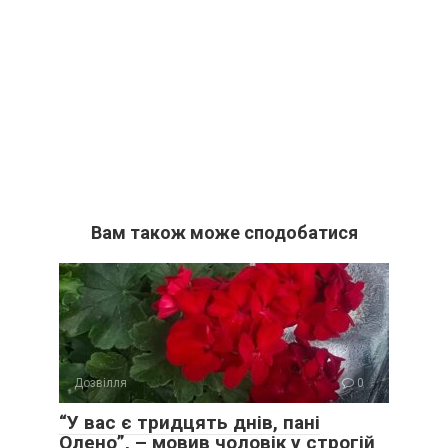
Вам також може сподобатися
Дозвілля
0
“У вас є тридцять днів, пані
Олено”, – мовив чоловік у строгій