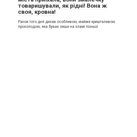
товаришували, як рідні! Вона ж
своя, кровна!
Ранок того дня дихав особливою, майже кришталевою
прохолодою, яка буває лише на зламі пізньої