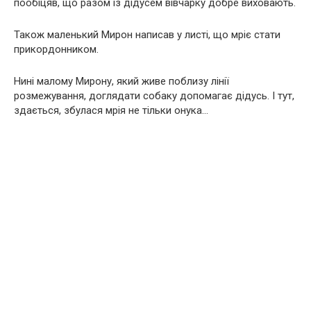
пообіцяв, що разом із дідусем вівчарку добре виховають.
Також маленький Мирон написав у листі, що мріє стати
прикордонником.
Нині малому Мирону, який живе поблизу лінії
розмежування, доглядати собаку допомагає дідусь. І тут,
здається, збулася мрія не тільки онука…