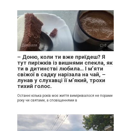
Дозвілля
0
– Доню, коли ти вже приїдеш? Я
тут пиріжків із вишнями спекла, як
ти в дитинстві любила… І м’яти
свіжої в садку нарізала на чай, –
лунав у слухавці її м’який, трохи
тихий голос.
Останні кілька років моє життя вимірювалося не порами
року чи святами, а сповіщеннями в