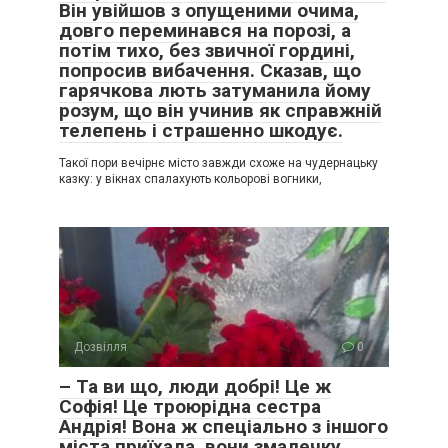
Він увійшов з опущеними очима,
довго переминався на порозі, а
потім тихо, без звичної гордині,
попросив вибачення. Сказав, що
гарячкова лють затуманила йому
розум, що він учинив як справжній
телепень і страшенно шкодує.
Такої пори вечірнє місто завжди схоже на чудернацьку
казку: у вікнах спалахують кольорові вогники,
Дозвілля
0
– Та ви що, люди добрі! Це ж
Софія! Це троюрідна сестра
Андрія! Вона ж спеціально з іншого
міста приїхала, вони змалечку