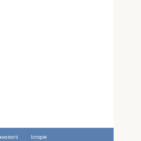
хнології
Історія