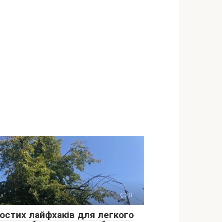
ії
0
ростих лайфхаків для легкого