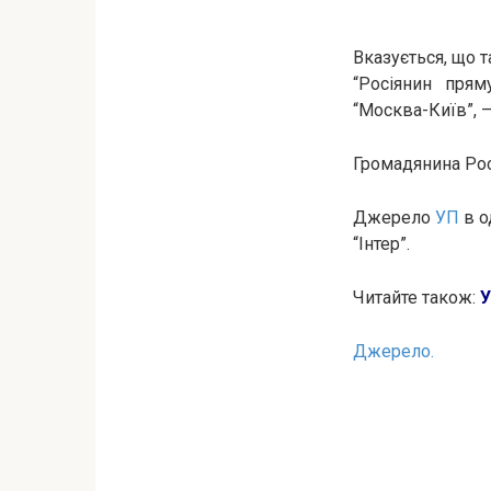
Вказується, що 
“Росіянин пря
“Москва-Київ”, 
Громадянина Рос
Джерело
УП
в о
“Інтер”.
Читайте також:
У
Джерело.