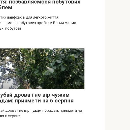
тя: позбавляємося побутових
блем
тих лайфхаків для легкого життя:
вляємося побутових проблем Всі ми маємо
ькі побутові
ії
0
убай дрова і не вір чужим
адам: прикмети на 6 серпня
ай дрова і не вір чужим порадам: прикмети на
ня 6 серпня