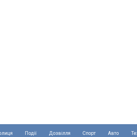
олиця
Події
Дозвілля
Спорт
Авто
Те