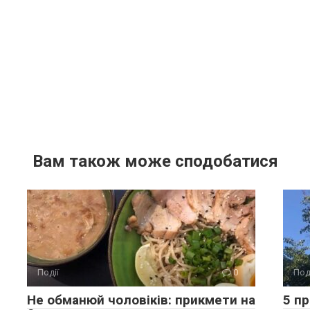
Вам також може сподобатися
Події
0
Под
Не обманюй чоловіків: прикмети на
5 п