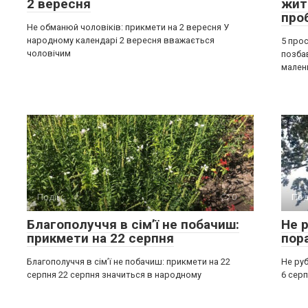
2 вересня
жит
про
Не обманюй чоловіків: прикмети на 2 вересня У
народному календарі 2 вересня вважається
5 прос
чоловічим
позба
мален
Події
0
Под
Благополуччя в сім’ї не побачиш:
Не р
прикмети на 22 серпня
пор
Благополуччя в сім’ї не побачиш: прикмети на 22
Не руб
серпня 22 серпня значиться в народному
6 серп