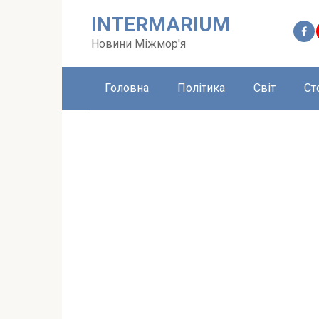
Перейти
INTERMARIUM
до
вмісту
Новини Міжмор'я
Головна
Політика
Світ
Ст