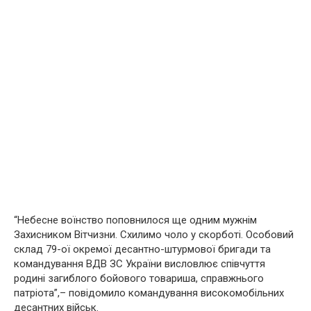
“Небесне воїнство поповнилося ще одним мужнім
Захисником Вітчизни. Схилимо чоло у скорботі. Особовий
склад 79-ої окремої десантно-штурмової бригади та
командування ВДВ ЗС України висловлює співчуття
родині загиблого бойового товариша, справжнього
патріота”,– повідомило командування високомобільних
десантних військ.