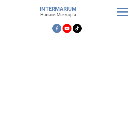
Перейти
INTERMARIUM
до
Новини Міжмор'я
вмісту