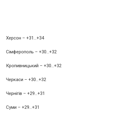
Херсон – +31…+34
Сімферополь – +30…+32
Кропивницький – +30…+32
Черкаси – +30…+32
Чернігів – +29…+31
Суми – +29…+31