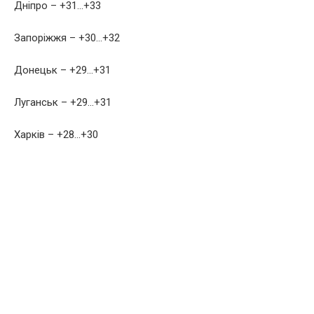
Дніпро – +31…+33
Запоріжжя – +30…+32
Донецьк – +29…+31
Луганськ – +29…+31
Харків – +28…+30