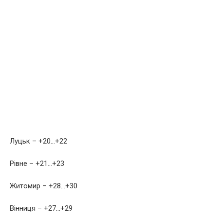
Луцьк – +20…+22
Рівне – +21…+23
Житомир – +28…+30
Вінниця – +27…+29