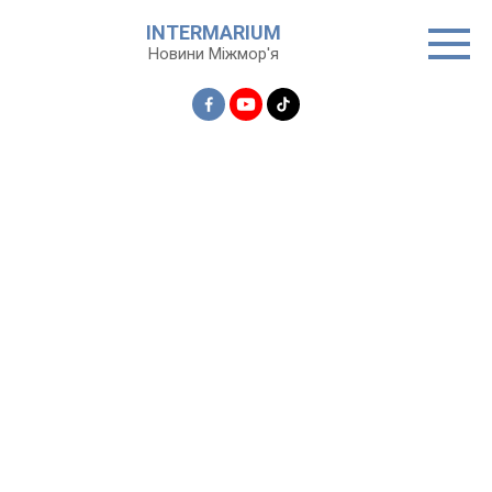
Перейти
INTERMARIUM
до
Новини Міжмор'я
вмісту