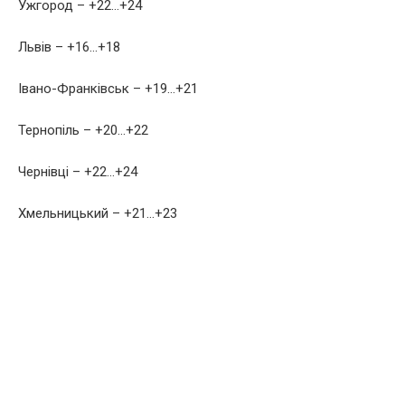
Ужгород – +22…+24
Львів – +16…+18
Івано-Франківськ – +19…+21
Тернопіль – +20…+22
Чернівці – +22…+24
Хмельницький – +21…+23