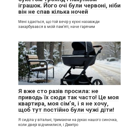
іграшок. Його очі були червоні, ніби
він не спав кілька ночей
Мені здається, що той вечір у кухні назавжди
закарбувався в моїй пам’яті, наче гарячим
Без рубрики
0
Я вже сто разів просила: не
приводь їх сюди так часто! Це моя
квартира, моя сім’я, і я не хочу,
щоб тут постійно були чужі діти!
Я сиділа у вітальні, тримаючи на руках нашого синочка,
коли двері відчинилися, і Дмитро