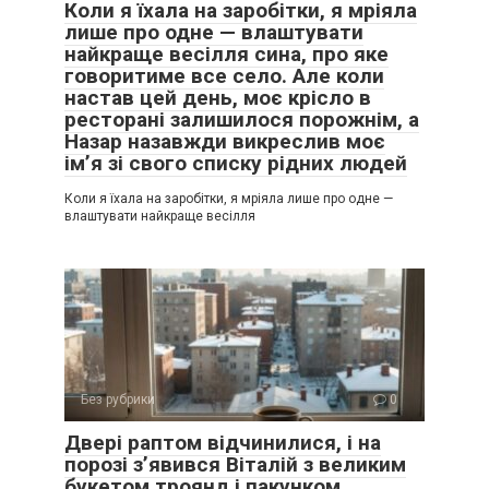
Коли я їхала на заробітки, я мріяла
лише про одне — влаштувати
найкраще весілля сина, про яке
говоритиме все село. Але коли
настав цей день, моє крісло в
ресторані залишилося порожнім, а
Назар назавжди викреслив моє
ім’я зі свого списку рідних людей
Коли я їхала на заробітки, я мріяла лише про одне —
влаштувати найкраще весілля
Без рубрики
0
Двері раптом відчинилися, і на
порозі з’явився Віталій з великим
букетом троянд і пакунком