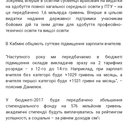
Зокрема, вперше в освітній субвенції враховані на видатки
на здобуття повної загальної середньої освіти у ПТУ – на
це передбачено 1,6 мільярда гривень. Вперше в цільові
видатки надання державної підтримки учасникам
бойових дій та їхнім дітям для здобуття професійно-
технічної освіти та вищої освіти.
В Кабміні обіцяють суттєве підвищення зарплати вчителів.
“Наступного року ми передбачаємо в бюджеті
підвищення окладів викладачів зразу на 2 тарифних
розряди – з 12-го до 14-го. Наприклад, при зарплаті
вчителя без категорії буде +1029 гривень на місяць, а
вчителя першої категорії буде +1531 гривні на місяць”, –
пояснив Данилюк.
У бюджеті-2017 буде передбачено збільшення
стипендіального фонду на 576 мільйонів гривень:
академічні стипендії будуть виплачуватись за рейтингом
успішності, а соціальні – за рівнем доходів сім’ї.