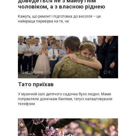
доведеться не з майбутнім
чоловіком, а з власною ріднею
Кажуть, що ремонт і підготовка до весілля – це
найкраща перевірка на те, чи
Без рубрики
0
Тато приїхав
У музичній залі дитячого садочка було людно. Мами
поправляли донечкам бантики, татусі налаштовували
телефони