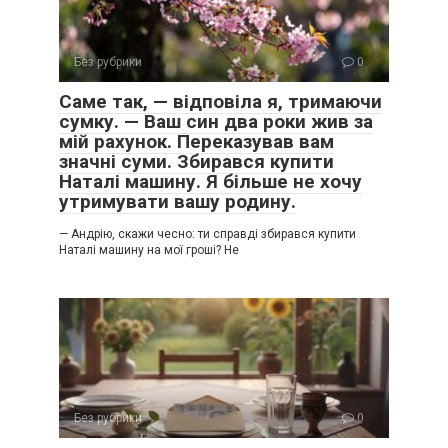
Без рубрики
0
Саме так, — відповіла я, тримаючи
сумку. — Ваш син два роки жив за
мій рахунок. Переказував вам
значні суми. Збирався купити
Наталі машину. Я більше не хочу
утримувати вашу родину.
— Андрію, скажи чесно: ти справді збирався купити
Наталі машину на мої гроші? Не
Без рубрики
0