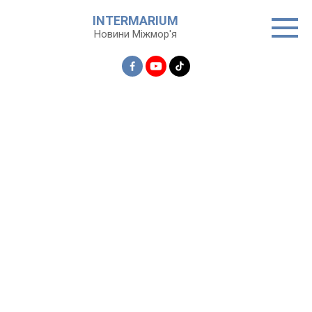
Перейти
INTERMARIUM
до
Новини Міжмор'я
вмісту