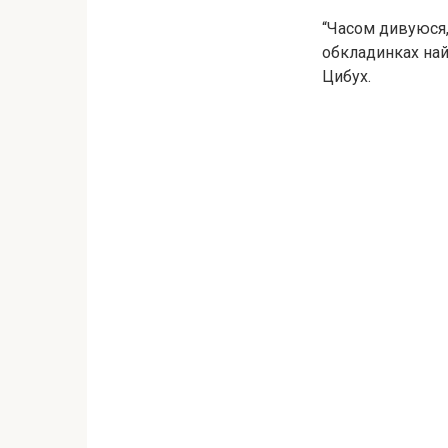
“Часом дивуюся, 
обкладинках найк
Цибух.