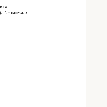
и на
ії”, – написала