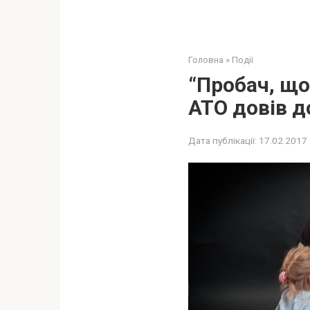
Головна
»
Події
“Пробач, що
АТО довів д
Дата публікації:
17.02.2017