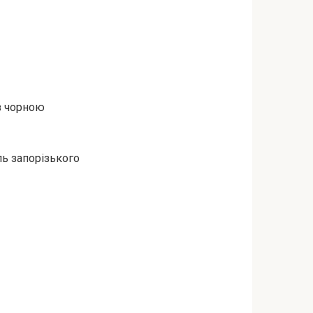
 з чорною
ль запорізького