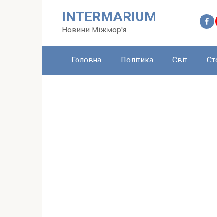
Перейти
INTERMARIUM
до
вмісту
Новини Міжмор'я
Головна
Політика
Світ
Ст