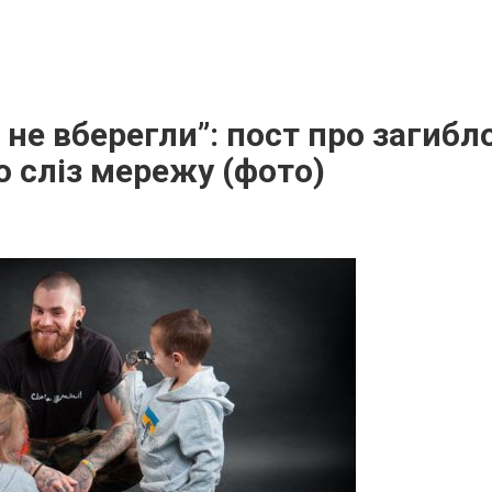
 не вберегли”: пост про загибл
о сліз мережу (фото)