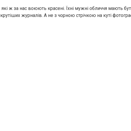
які ж за нас воюють красені. Їхні мужні обличчя мають бут
рутіших журналів. А не з чорною стрічкою на куті фотограф