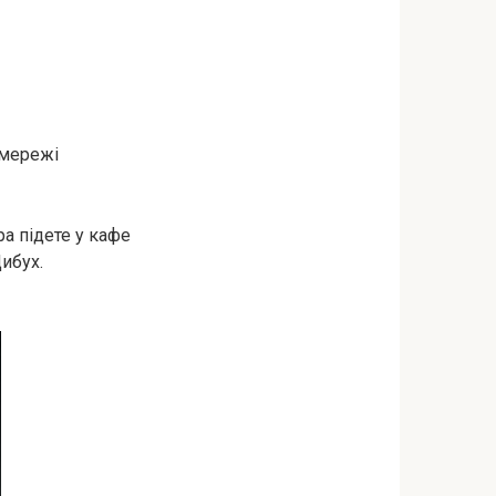
 мережі
ра підете у кафе
Цибух.