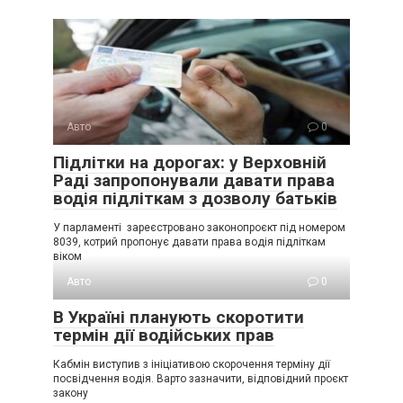
Авто
0
Підлітки на дорогах: у Верховній
Раді запропонували давати права
водія підліткам з дозволу батьків
У парламенті зареєстровано законопроєкт під номером
8039, котрий пропонує давати права водія підліткам
віком
Авто
0
В Україні планують скоротити
термін дії водійських прав
Кабмін виступив з ініціативою скорочення терміну дії
посвідчення водія. Варто зазначити, відповідний проєкт
закону