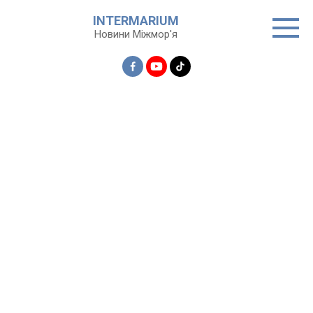
Перейти
INTERMARIUM
до
Новини Міжмор'я
вмісту