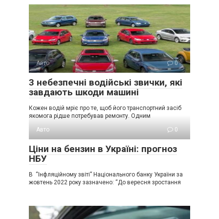
Авто
0
3 небезпечні водійські звички, які
завдають шкоди машині
Кожен водій мріє про те, щоб його транспортний засіб
якомога рідше потребував ремонту. Одним
Авто
0
Ціни на бензин в Україні: прогноз
НБУ
В “Інфляційному звіті” Національного банку України за
жовтень 2022 року зазначено: “До вересня зростання