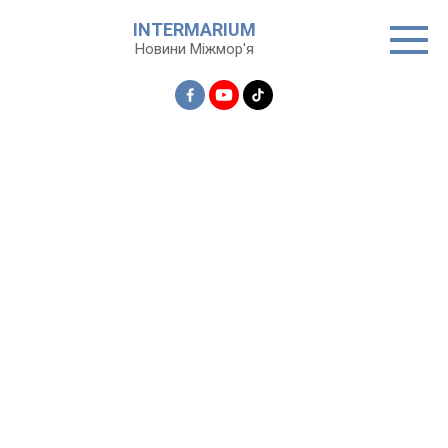
Перейти
INTERMARIUM
до
Новини Міжмор'я
вмісту