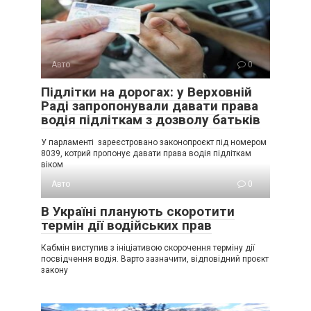
Авто
0
Підлітки на дорогах: у Верховній
Раді запропонували давати права
водія підліткам з дозволу батьків
У парламенті зареєстровано законопроєкт під номером
8039, котрий пропонує давати права водія підліткам
віком
Авто
0
В Україні планують скоротити
термін дії водійських прав
Кабмін виступив з ініціативою скорочення терміну дії
посвідчення водія. Варто зазначити, відповідний проєкт
закону