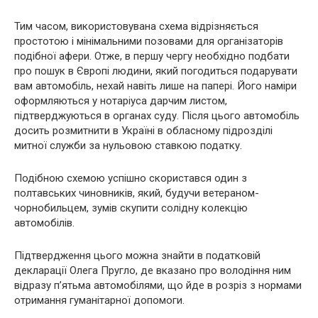
Тим часом, використовувана схема відрізняється
простотою і мінімальними позовами для організаторів
подібної афери. Отже, в першу чергу необхідно подбати
про пошук в Європі людини, який погодиться подарувати
вам автомобіль, нехай навіть лише на папері. Його наміри
оформляються у нотаріуса дарчим листом,
підтверджуються в органах суду. Після цього автомобіль
досить розмитнити в Україні в обласному підрозділі
митної служби за нульовою ставкою податку.
Подібною схемою успішно скористався один з
полтавських чиновників, який, будучи ветераном-
чорнобильцем, зумів скупити солідну колекцію
автомобілів.
Підтвердження цього можна знайти в податковій
декларації Олега Пругло, де вказано про володіння ним
відразу п’ятьма автомобілями, що йде в розріз з нормами
отримання гуманітарної допомоги.