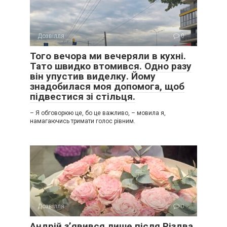
Дозвілля
0
Того вечора ми вечеряли в кухні.
Тато швидко втомився. Одно разу
він упустив виделку. Йому
знадобилася моя допомога, щоб
підвестися зі стільця.
– Я обговорюю це, бо це важливо, – мовила я,
намагаючись тримати голос рівним.
Дозвілля
0
Андрій з’явився лише після Різдва.