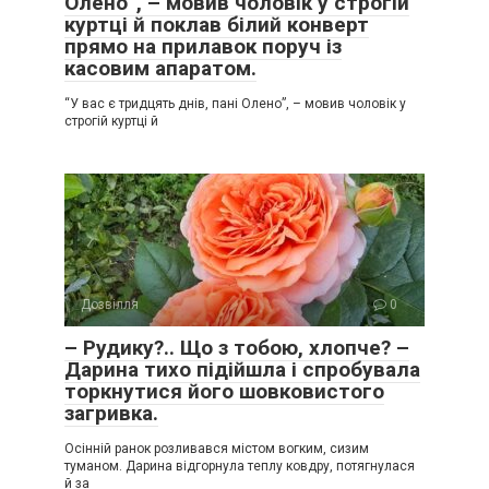
Олено”, – мовив чоловік у строгій
куртці й поклав білий конверт
прямо на прилавок поруч із
касовим апаратом.
“У вас є тридцять днів, пані Олено”, – мовив чоловік у
строгій куртці й
Дозвілля
0
– Рудику?.. Що з тобою, хлопче? –
Дарина тихо підійшла і спробувала
торкнутися його шовковистого
загривка.
Осінній ранок розливався містом вогким, сизим
туманом. Дарина відгорнула теплу ковдру, потягнулася
й за