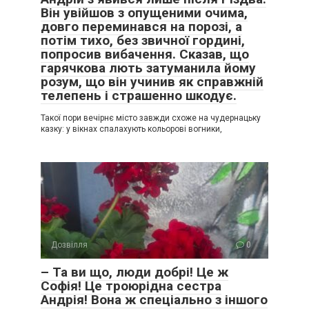
Він увійшов з опущеними очима,
довго переминався на порозі, а
потім тихо, без звичної гордині,
попросив вибачення. Сказав, що
гарячкова лють затуманила йому
розум, що він учинив як справжній
телепень і страшенно шкодує.
Такої пори вечірнє місто завжди схоже на чудернацьку
казку: у вікнах спалахують кольорові вогники,
Дозвілля
0
– Та ви що, люди добрі! Це ж
Софія! Це троюрідна сестра
Андрія! Вона ж спеціально з іншого