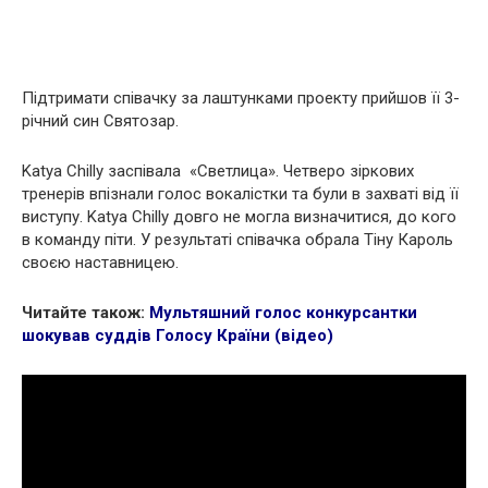
Підтримати співачку за лаштунками проекту прийшов її 3-
річний син Святозар.
Katya Chilly заспівала «Светлица». Четверо зіркових
тренерів впізнали голос вокалістки та були в захваті від її
виступу. Katya Chilly довго не могла визначитися, до кого
в команду піти. У результаті співачка обрала Тіну Кароль
своєю наставницею.
Читайте також:
Мультяшний голос конкурсантки
шокував суддів Голосу Країни (відео)