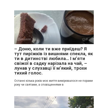
Дозвілля
0
– Доню, коли ти вже приїдеш? Я
тут пиріжків із вишнями спекла, як
ти в дитинстві любила… І м’яти
свіжої в садку нарізала на чай, –
лунав у слухавці її м’який, трохи
тихий голос.
Останні кілька років моє життя вимірювалося не порами
року чи святами, а сповіщеннями в