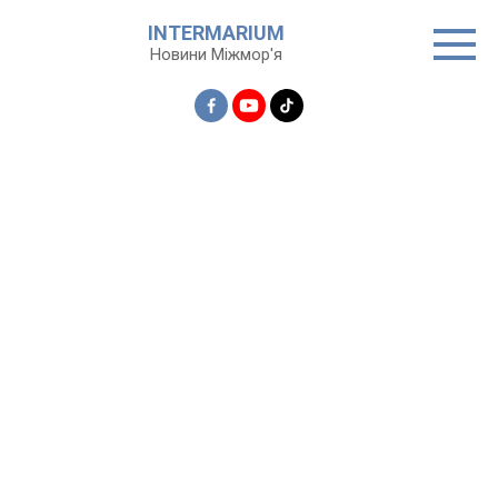
Перейти
INTERMARIUM
до
Новини Міжмор'я
вмісту