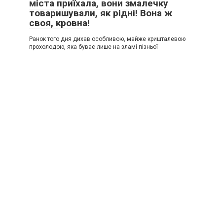
міста приїхала, вони змалечку
товаришували, як рідні! Вона ж
своя, кровна!
Ранок того дня дихав особливою, майже кришталевою
прохолодою, яка буває лише на зламі пізньої