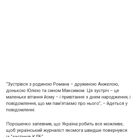
“Зустрівся з родиною Романа – дружиною Анжелою,
донькою Юлією та сином Максимом. Ця зустріч – це
маленьке вітання йому – і привітання з днем народження, і
повідомлення, що ми пам’ятаємо про нього”, – йдеться у
повідомленні.
Порошенко запевнив, що Україна робить все можливе,
щоб український журналіст якомога швидше повернувся
із “застінків КДБ”.