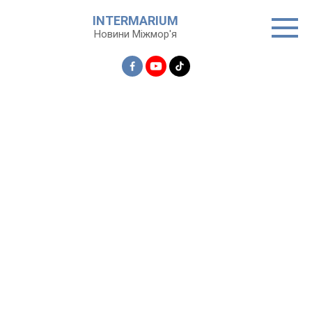
Перейти
INTERMARIUM
до
Новини Міжмор'я
вмісту