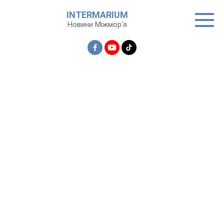
Перейти
INTERMARIUM
до
Новини Міжмор'я
вмісту