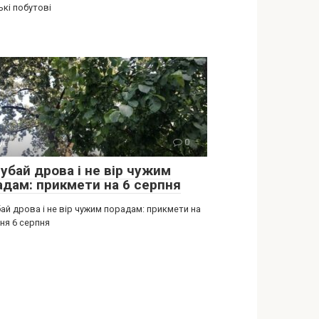
ькі побутові
ії
0
убай дрова і не вір чужим
адам: прикмети на 6 серпня
ай дрова і не вір чужим порадам: прикмети на
ня 6 серпня