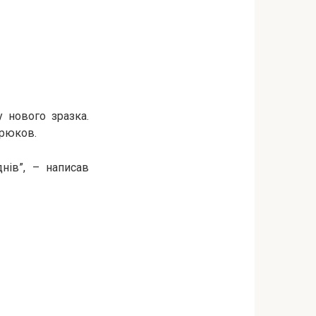
 нового зразка.
ірюков.
нів”, – написав