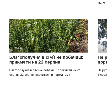
мален
Події
0
Под
Благополуччя в сім’ї не побачиш:
Не р
прикмети на 22 серпня
пор
Благополуччя в сім’ї не побачиш: прикмети на 22
Не руб
серпня 22 серпня значиться в народному
6 серп