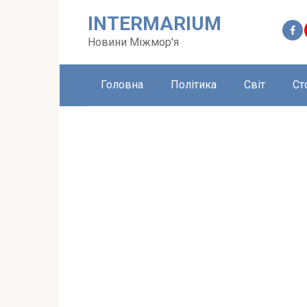
Перейти
INTERMARIUM
до
вмісту
Новини Міжмор'я
Головна
Політика
Світ
Ст