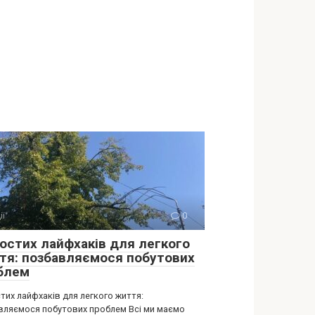
ії
0
ростих лайфхаків для легкого
тя: позбавляємося побутових
блем
тих лайфхаків для легкого життя:
вляємося побутових проблем Всі ми маємо