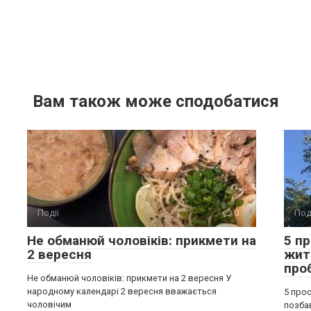
Вам також може сподобатися
Події
0
Под
Не обманюй чоловіків: прикмети на
5 п
2 вересня
жит
про
Не обманюй чоловіків: прикмети на 2 вересня У
народному календарі 2 вересня вважається
5 прос
чоловічим
позба