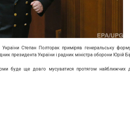
и України Степан Полторак приміряв генеральську форму
дник президента України і радник міністра оборони Юрій Б
рми буде ще довго мусуватися протягом найближчих д