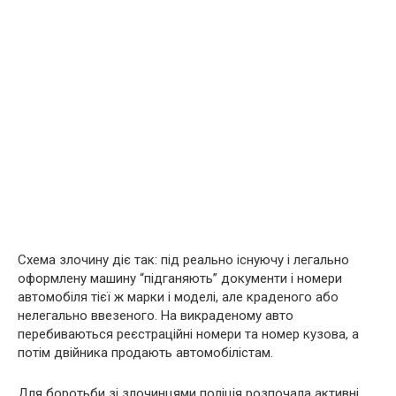
Схема злочину діє так: під реально існуючу і легально
оформлену машину “підганяють” документи і номери
автомобіля тієї ж марки і моделі, але краденого або
нелегально ввезеного. На викраденому авто
перебиваються реєстраційні номери та номер кузова, а
потім двійника продають автомобілістам.
Для боротьби зі злочинцями поліція розпочала активні