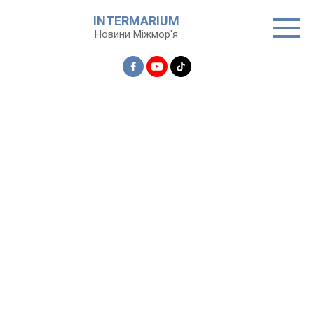
Перейти
INTERMARIUM
до
Новини Міжмор'я
вмісту