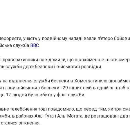
терористи, участь у подвійному нападі взяли п’ятеро бойови
ійська служба
ВВС.
кі правозахисники повідомили, що щонайменше шість смерт
ель служби держбезпеки і військової розвідки.
у на відділення служби безпеки в Хомсі загинуло щонайме
главу військової безпеки і 29 інших осіб в одній зі штаб-
 ще 12 людей було вбито у філії служби.
вне телебачення тоді повідомило, що перед тим, як три см
омби, в районах Аль-Ґута і Аль-Могата, де розташовані два
сталися зіткнення.