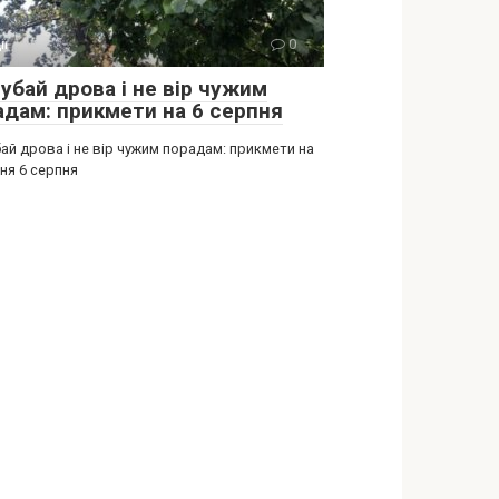
ії
0
убай дрова і не вір чужим
адам: прикмети на 6 серпня
ай дрова і не вір чужим порадам: прикмети на
ня 6 серпня