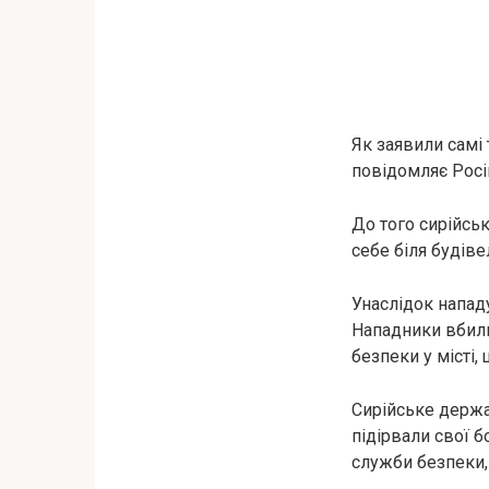
Як заявили самі 
повідомляє Рос
До того сирійсь
себе біля будів
Унаслідок напад
Нападники вбили 
безпеки у місті,
Сирійське держа
підірвали свої б
служби безпеки, 