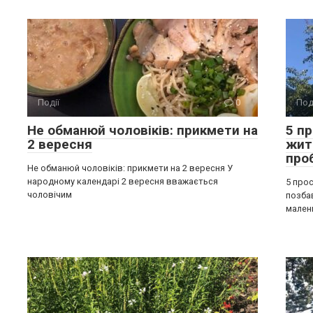
Події
0
Под
Не обманюй чоловіків: прикмети на
5 п
2 вересня
жит
про
Не обманюй чоловіків: прикмети на 2 вересня У
народному календарі 2 вересня вважається
5 прос
чоловічим
позба
мален