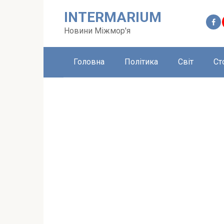
Перейти
INTERMARIUM
до
вмісту
Новини Міжмор'я
Головна
Політика
Світ
Ст