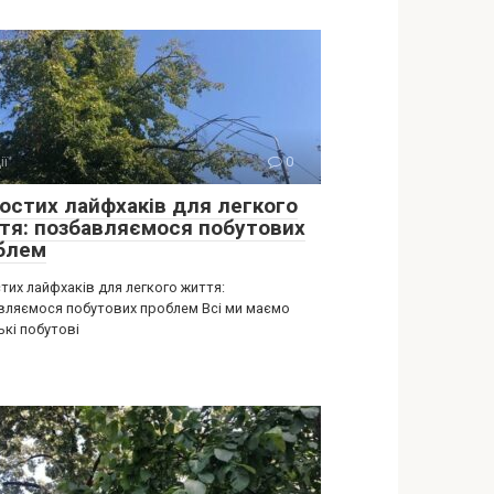
ії
0
ростих лайфхаків для легкого
тя: позбавляємося побутових
блем
тих лайфхаків для легкого життя:
вляємося побутових проблем Всі ми маємо
ькі побутові