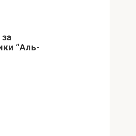
 за
ики “Аль-