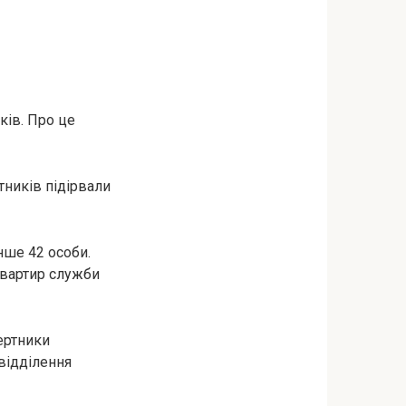
ків. Про це
ників підірвали
нше 42 особи.
квартир служби
ертники
 відділення