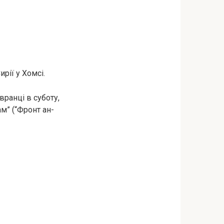
рії у Хомсі.
вранці в суботу,
м” (“Фронт ан-