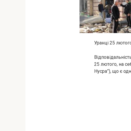
Уранці 25 лютого
Відповідальність
25 лютого, на с
Нусра”), що є од