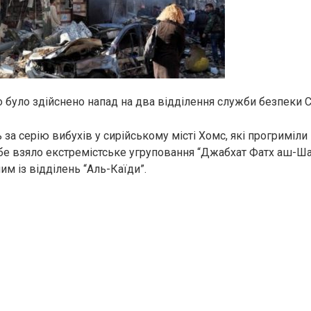
 було здійснено напад на два відділення служби безпеки Си
 за серію вибухів у сирійському місті Хомс, які прогриміли 
ебе взяло екстремістське угруповання “Джабхат Фатх аш-Ша
ним із відділень “Аль-Каїди”.