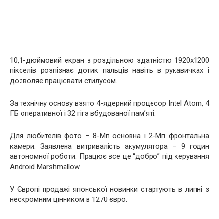
10,1-дюймовий екран з роздільною здатністю 1920х1200
пікселів розпізнає дотик пальців навіть в рукавичках і
дозволяє працювати стилусом.
За технічну основу взято 4-ядерний процесор Intel Atom, 4
ГБ оперативної і 32 гіга вбудованої пам’яті.
Для любителів фото – 8-Мп основна і 2-Мп фронтальна
камери. Заявлена витривалість акумулятора – 9 годин
автономної роботи. Працює все це “добро” під керування
Android Marshmallow.
У Європі продажі японської новинки стартують в липні з
нескромним цінником в 1270 євро.