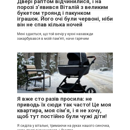
Двері раптом відчинилися, і на
порозі з’явився Віталій з великим
букетом троянд і пакунком
іграшок. Його очі були червоні, ніби
він не спав кілька ночей
Мені здається, що той вечір у кухні назавжди
закарбувався в моїй пам’яті, наче гарячим
Без рубрики
0
Я вже сто разів просила: не
приводь їх сюди так часто! Це моя
квартира, моя сім’я, і я не хочу,
щоб тут постійно були чужі діти!
Я сиділа у вітальні, тримаючи на руках нашого синочка,