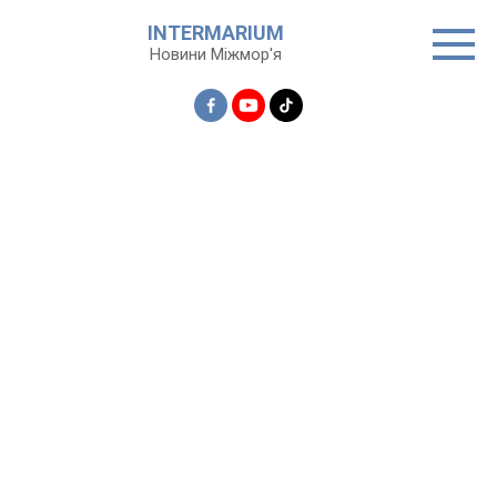
Перейти
INTERMARIUM
до
Новини Міжмор'я
вмісту