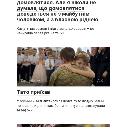
домовлятися. Але я ніколи не
думала, що домовлятися
доведеться не з майбутнім
чоловіком, а з власною ріднею
Кажуть, що ремонт і підготовка до весілля – це
найкраща перевірка на те, чи
Без рубрики
0
Тато приїхав
У музичній залі дитячого садочка було людно. Мами
поправляли донечкам бантики, татусі налаштовували
телефони