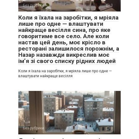
Без рубрики
0
Коли я їхала на заробітки, я мріяла
лише про одне — влаштувати
найкраще весілля сина, про яке
говоритиме все село. Але коли
настав цей день, моє крісло в
ресторані залишилося порожнім, а
Назар назавжди викреслив моє
ім’я зі свого списку рідних людей
Коли я їхала на заробітки, я мріяла лише про одне —
влаштувати найкраще весілля
Без рубрики
0