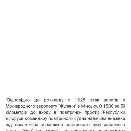
“Відповідно до розкладу о 15:25 літак вилетів з
Міжнародного аеропорту “Жуляни” в Мінську. О 15:36 за 50
кілометрів до входу в повітряний простір Республіки
Білорусь командиру повітряного судна надійшла вказівка
від диспетчера управління повітряного руху районного
центру “Київ”, що входить до державного підприємства