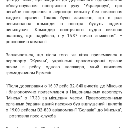
обслуговування повітряного руху “Украерорух”, про
негайне повернення в аеропорт вильоту без пояснення
жодних причин. Також було заявлено, що в разі
невиконання команди в повітря будуть підняті
винищувачі. Командир повітряного судна виконав
вказівку, що надійшла, і у 15.37 почав зниження”, –
розповіли в компанії.
Зазначається, що після того, як літак приземлився в
аеропорту “Жуляни”, українські правоохоронні органи
зняли з рейсу одного пасажира, який виявився
громадянином Вірменії.
“Після дозаправки о 16.37 рейс В2-840 вилетів до Мінська
і благополучно приземлився в Національному аеропорту
“Мінськ” о 17.33 за місцевим часом. Правоохоронними
органами України даний пасажир був відпущений і вилетів
о 19:00 рейсом B2-830 авіакомпанії “Бєлавіа” до Мінська”,
– розповіла прес-служба.