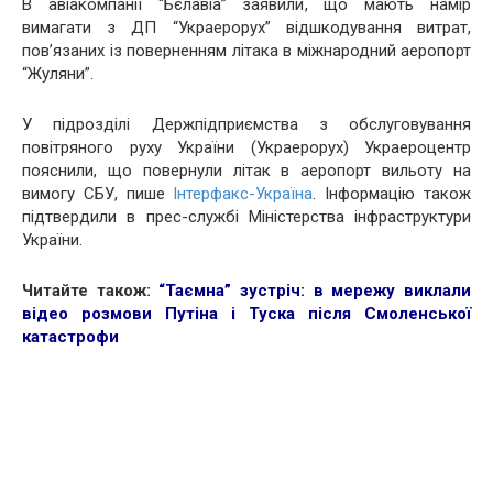
В авіакомпанії “Бєлавіа” заявили, що мають намір
вимагати з ДП “Украерорух” відшкодування витрат,
пов’язаних із поверненням літака в міжнародний аеропорт
“Жуляни”.
У підрозділі Держпідприємства з обслуговування
повітряного руху України (Украерорух) Украероцентр
пояснили, що повернули літак в аеропорт вильоту на
вимогу СБУ, пише
Інтерфакс-Україна
. Інформацію також
підтвердили в прес-службі Міністерства інфраструктури
України.
Читайте також:
“Таємна” зустріч: в мережу виклали
відео розмови Путіна і Туска після Смоленської
катастрофи