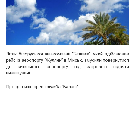
Літак білоруської авіакомпанії “Бєлавіа”, який здійснював
рейс із аеропорту “Жуляни” в Мінськ, змусили повернутися
до київського аеропорту під загрозою підняти
винищувачі.
Про це пише прес-служба “Балаві”.