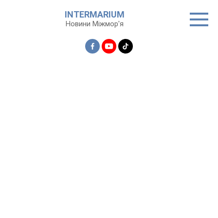
Перейти
INTERMARIUM
до
Новини Міжмор'я
вмісту