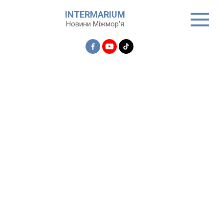
Перейти
INTERMARIUM
до
Новини Міжмор'я
вмісту