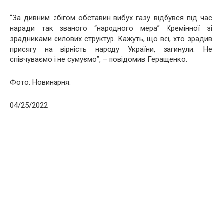
“За дивним збігом обставин вибух газу відбувся під час
наради так званого “народного мера” Кремінної зі
зрадниками силових структур. Кажуть, що всі, хто зрадив
присягу на вірність народу України, загинули. Hе
співчуваємо і не сумуємо”, – повідомив Геращенко.
Фото: Новинарня.
04/25/2022