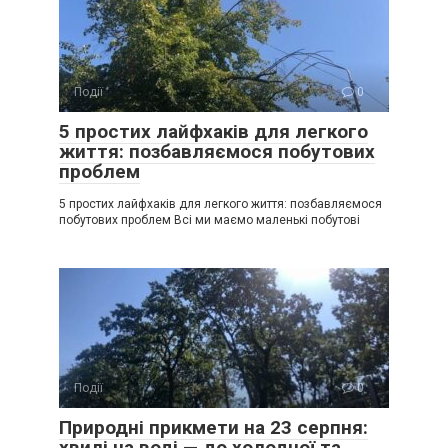
Події
0
5 простих лайфхаків для легкого
життя: позбавляємося побутових
проблем
5 простих лайфхаків для легкого життя: позбавляємося
побутових проблем Всі ми маємо маленькі побутові
Події
0
Природні прикмети на 23 серпня:
хвилі на воді — до холодної та