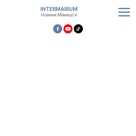
Перейти
INTERMARIUM
до
Новини Міжмор'я
вмісту