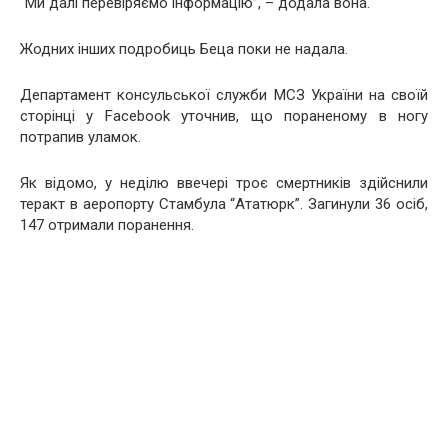
“Ми далі перевіряємо інформацію”, – додала вона.
Жодних інших подробиць Беца поки не надала.
Департамент консульської служби МСЗ України на своїй
сторінці у Facebook уточнив, що пораненому в ногу
потрапив уламок.
Як відомо, у неділю ввечері троє смертників здійснили
теракт в аеропорту Стамбула “Ататюрк”. Загинули 36 осіб,
147 отримали поранення.