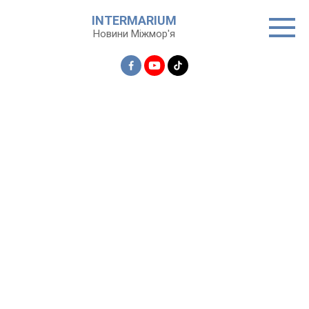
Перейти
INTERMARIUM
до
Новини Міжмор'я
вмісту