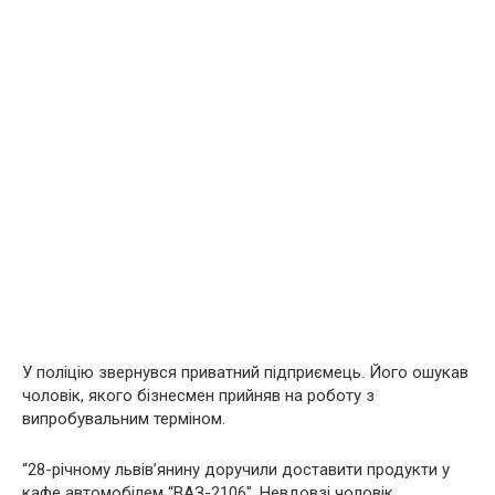
У поліцію звернувся приватний підприємець. Його ошукав
чоловік, якого бізнесмен прийняв на роботу з
випробувальним терміном.
“28-річному львів’янину доручили доставити продукти у
кафе автомобілем “ВАЗ-2106″. Невдовзі чоловік