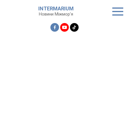
Перейти
INTERMARIUM
до
Новини Міжмор'я
вмісту