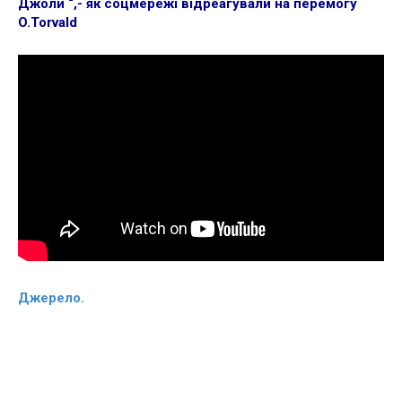
Джоли “,- як соцмережі відреагували на перемогу
O.Torvald
Джерело.