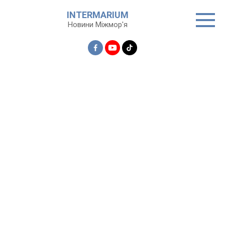
Перейти
INTERMARIUM
до
Новини Міжмор'я
вмісту