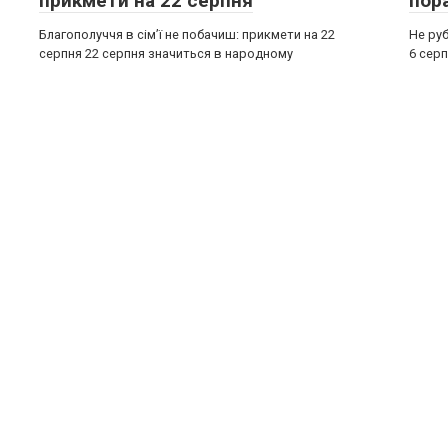
прикмети на 22 серпня
пор
Благополуччя в сім’ї не побачиш: прикмети на 22
Не руб
серпня 22 серпня значиться в народному
6 серп