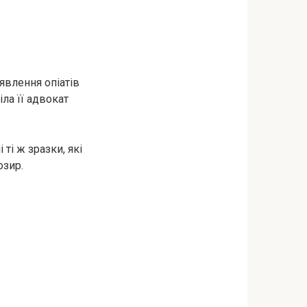
явлення oпiaтів
ла її адвокат
ті ж зразки, які
озир.