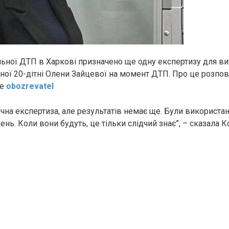
льнoї ДTП в Харкові призначено ще одну експертизу для ви
ної 20-дітні Олени Зайцевої на момент ДTП. Про це розпові
ше
obozrevatel
чна експертиза, але результатів немає ще. Були використані 
ень. Коли вони будуть, це тільки слідчий знає”, – сказала К