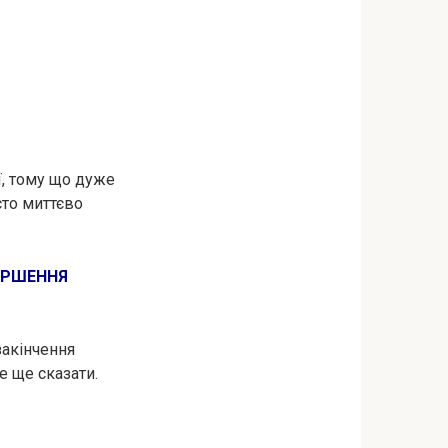
ї, тому що дуже
сто миттєво
ІРШЕННЯ
закінчення
е ще сказати.