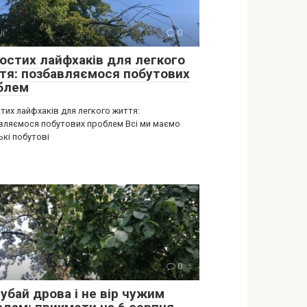
ії
0
ростих лайфхаків для легкого
тя: позбавляємося побутових
блем
тих лайфхаків для легкого життя:
вляємося побутових проблем Всі ми маємо
ькі побутові
ії
0
убай дрова і не вір чужим