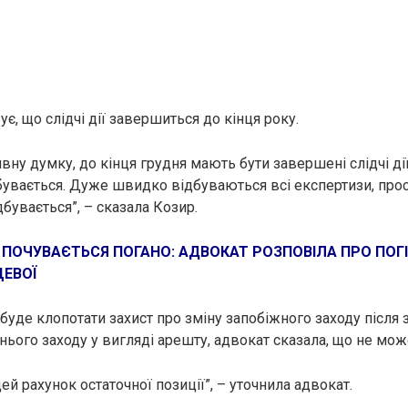
є, що слідчі дії завершиться до кінця року.
вну думку, до кінця грудня мають бути завершені слідчі ді
увається. Дуже швидко відбуваються всі експертизи, про
бувається”, – сказала Козир.
:
ПОЧУВАЄТЬСЯ
ПОГАНО: АДВОКАТ РОЗПОВІЛА ПРО ПОГ
ЦЕВОЇ
 буде клопотати захист про зміну запобіжного заходу після 
нього заходу у вигляді aрeшту, адвокат сказала, що не мож
ей рахунок остаточної позиції”, – уточнила адвокат.