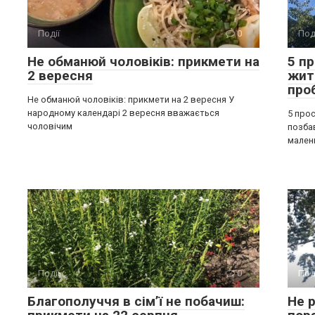
Події
0
Под
Не обманюй чоловіків: прикмети на
5 п
2 вересня
жит
про
Не обманюй чоловіків: прикмети на 2 вересня У
народному календарі 2 вересня вважається
5 прос
чоловічим
позба
мален
Події
0
Под
Благополуччя в сім’ї не побачиш:
Не р