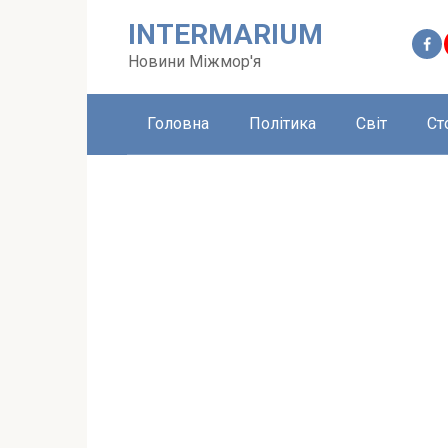
Перейти
INTERMARIUM
до
вмісту
Новини Міжмор'я
Головна
Політика
Світ
Ст