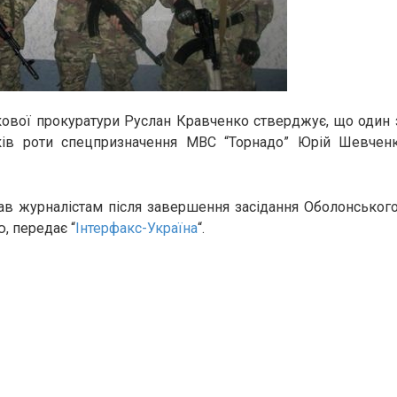
кової прокуратури Руслан Кравченко стверджує, що один 
иків роти спецпризначення МВС “Торнадо” Юрій Шевче
ав журналістам після завершення засідання Оболонськог
, передає “
Інтерфакс-Україна
“.