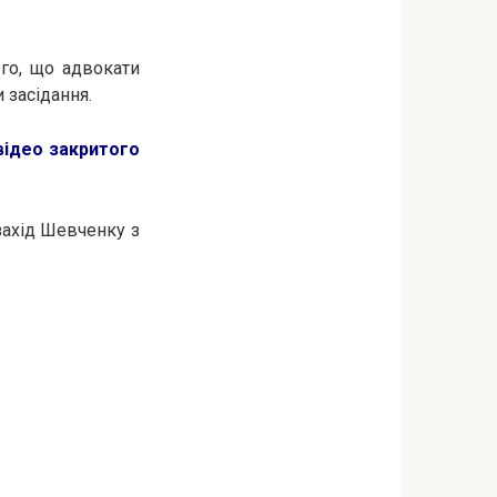
го, що адвокати
 засідання.
 відео закритого
захід Шевченку з