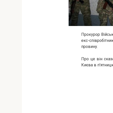
Прокурор Війсь
екс-співробітн
провину.
Про це він сказ
Києва в п’ятницю