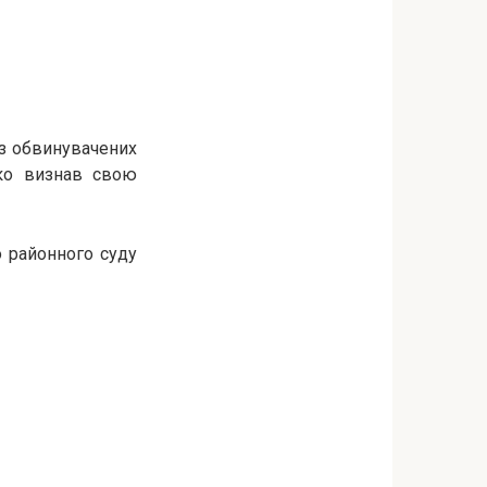
з обвинувачених
нко визнав свою
о районного суду