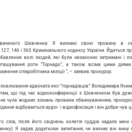
уваченого Шевченка: Я визнаю свою провину в ско
127, 146 і 365 Кримінального кодексу України. Йдеться пр
бавлення волі людей, які були незаконно затримані і п
ташування роти “Торнадо”, а також всіма цими діям
ження співробітника міліції “, – заявив прокурор.
ловлювання адвоката екс-“торнадівців” Володимира Якимо
стам, що під час відеоконференції з Шевченком був дуже
 не чула жодних зізнань провини обвинуваченим, прокуро
ідання відбувається аудіо- і відеофіксація і він добре чув ц
ого слів, після його свідчень колегія суддів надала мені
енку). Я задав додаткове запитання, чи визнає він вину 