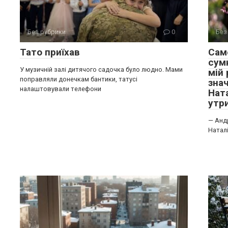
Без рубрики
0
Без
Тато приїхав
Сам
сум
У музичній залі дитячого садочка було людно. Мами
мій
поправляли донечкам бантики, татусі
зна
налаштовували телефони
Нат
утр
— Андр
Наталі