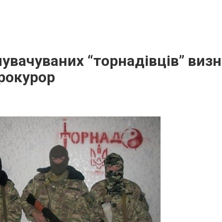
нувачуваних “торнадівців” виз
рокурор