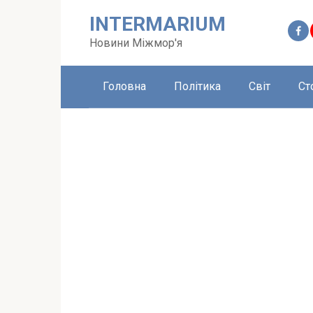
Перейти
INTERMARIUM
до
вмісту
Новини Міжмор'я
Головна
Політика
Світ
Ст