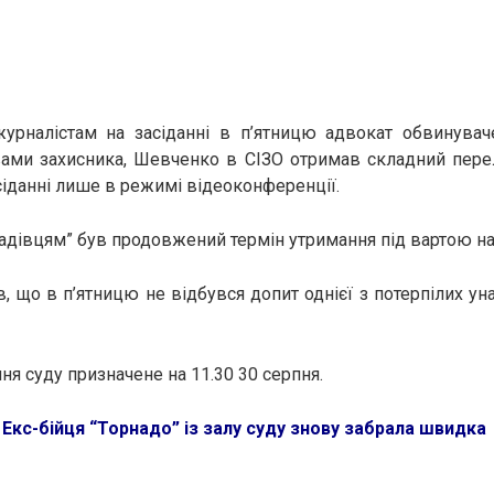
урналістам на засіданні в п’ятницю адвокат обвинува
вами захисника, Шевченко в СІЗО отримав складний перел
асіданні лише в режимі відеоконференції.
адівцям” був продовжений термін утримання під вартою на 
, що в п’ятницю не відбувся допит однієї з потерпілих уна
ня суду призначене на 11.30 30 серпня.
:
Екс-бійця “Торнадо” із залу суду знову забрала швидка