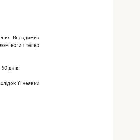
чених Володимир
ом ноги і тепер
60 днів.
слідок її неявки