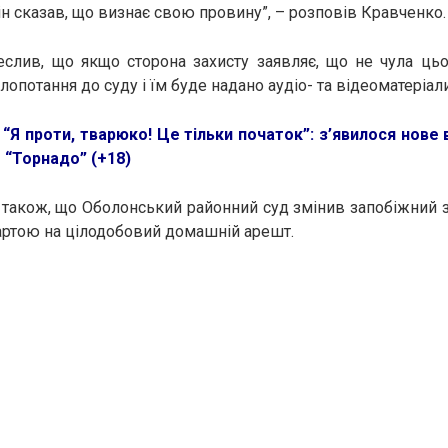
ін сказав, що визнає свою провину”, – розповів Кравченко.
еслив, що якщо сторона захисту заявляє, що не чула цьо
опотання до суду і їм буде надано аудіо- та відеоматеріали
“Я проти, тварюко! Це тільки початок”: з’явилося нове
 “Торнадо” (+18)
також, що Оболонський районний суд змінив запобіжний 
артою на цілодобовий домашній арешт.