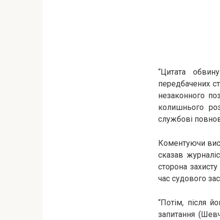
“Цитата обвин
передбачених ст.
незаконного поз
колишнього роз
службові повнова
Коментуючи вис
сказав журналі
сторона захисту
час судового зас
“Потім, після й
запитання (Шевч