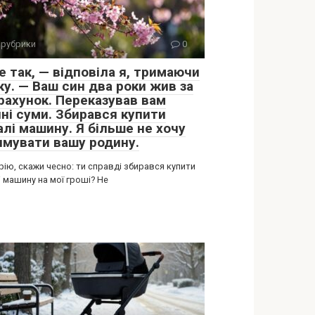
 рубрики
0
е так, — відповіла я, тримаючи
ку. — Ваш син два роки жив за
 рахунок. Переказував вам
чні суми. Збирався купити
алі машину. Я більше не хочу
имувати вашу родину.
ію, скажи чесно: ти справді збирався купити
 машину на мої гроші? Не