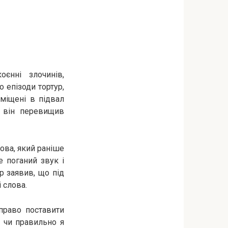
єнні злочинів,
о епізоди тортур,
оміщені в підвал
и він перевищив
ва, який раніше
 поганий звук і
р заявив, що під
і слова.
 право поставити
і чи правильно я