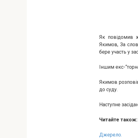
Як повідомив ж
Якимов, За сло
бере участь у з
Іншим екс-“торн
Якимов розповів
до суду.
Наступне засідан
Читайте також
Джерело.