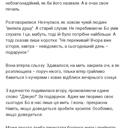
неблагонадійний, як би його назвали. А в очах своя
печаль.
Розговорилися. Незчулася, як зовсім чужій людині
“вилила душу”. А старий слухав. Не перебиваючи. Бо умів
слухати. І це, мабуть, тоді їй було потрібне найбільше. А
тоді сказав лише коротке: “Не переживай! Вчора вже
історія, завтра – невідомість, а сьогоднішній день –
подарунок.”
Вона втерла сльозу. Здавалося, на мить закрила очі, а як
розплющила – поруч нікого, тільки вітер грайливо
бавиться її кучерями і ховає відблиск вечірнього сонця.
З вдячністю подивилася вгору, промовляючи єдине
слово: “Дякую!” За подарунок. Адже ми творимо своє
сьогодні. Бо в нас лише ця мить. І вона,- прекрасна.
Навіть, якщо доведеться зробити зусилля. Особливо,
якщо доведеться.
Може просто треба перестати боятися жити і прийняти