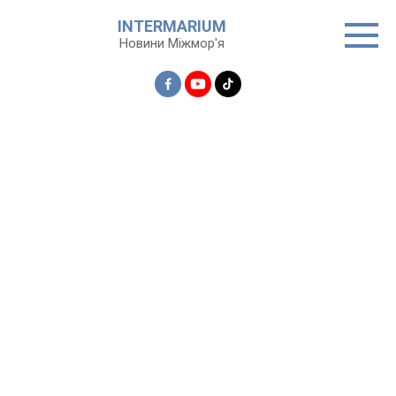
Перейти
INTERMARIUM
до
Новини Міжмор'я
вмісту