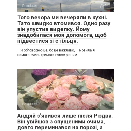
Дозвілля
0
Того вечора ми вечеряли в кухні.
Тато швидко втомився. Одно разу
він упустив виделку. Йому
знадобилася моя допомога, щоб
підвестися зі стільця.
– Я обговорюю це, бо це важливо, – мовила я,
намагаючись тримати голос рівним.
Дозвілля
0
Андрій з’явився лише після Різдва.
Він увійшов з опущеними очима,
довго переминався на порозі, а