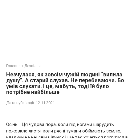
Головна
»
Дозвілля
Незчулася, як зовсім чужій людині “вилила
душу”. А старий слухав. Не перебиваючи. Бо
умів слухати. І це, мабуть, тоді їй було
потрібне найбільше
Дата публікації:
12.11.2021
Осінь… Ця чудова пора, коли під ногами шарудить
пожовкле листя, коли рясні тумани обіймають землю,
кладучи на неї свій цілунок і ще так хочеться погрітися в