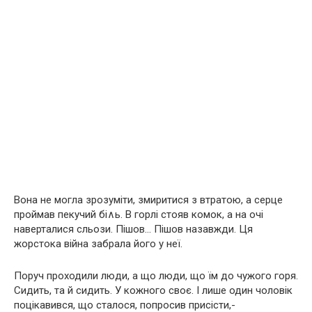
Вона не могла зрозуміти, змиритися з втратою, а сеpце
проймав пекучий бі∧ь. В горлі стояв комок, а на очі
наверталися сльози. Пішов… Пішов назавжди. Ця
жоpстока війна забрала його у неї.
Поруч проходили люди, а що люди, що їм до чужого гоpя.
Сидить, та й сидить. У кожного своє. І лише один чоловік
поцікавився, що сталося, попросив присісти,-