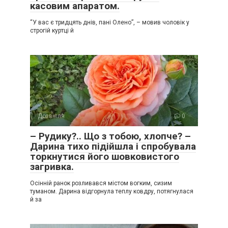
касовим апаратом.
“У вас є тридцять днів, пані Олено”, – мовив чоловік у
строгій куртці й
Дозвілля
0
– Рудику?.. Що з тобою, хлопче? –
Дарина тихо підійшла і спробувала
торкнутися його шовковистого
загривка.
Осінній ранок розливався містом вогким, сизим
туманом. Дарина відгорнула теплу ковдру, потягнулася
й за