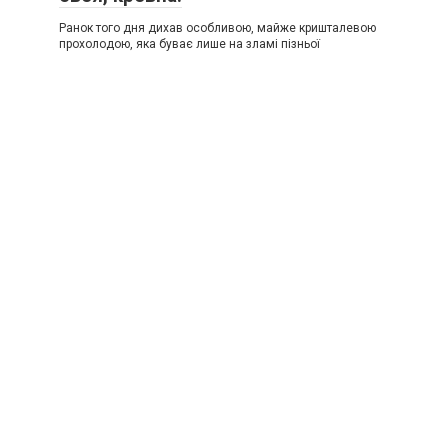
Ранок того дня дихав особливою, майже кришталевою
прохолодою, яка буває лише на зламі пізньої