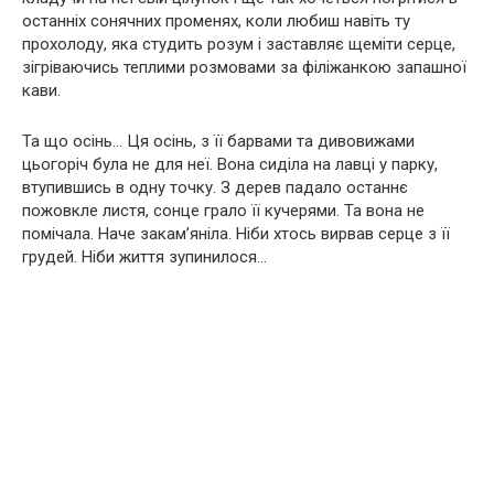
останніх сонячних променях, коли любиш навіть ту
прохолоду, яка студить розум і заставляє щеміти серце,
зігріваючись теплими розмовами за філіжанкою запашної
кави.
Та що осінь… Ця осінь, з її барвами та дивовижами
цьогоріч була не для неї. Вона сиділа на лавці у парку,
втупившись в одну точку. З дерев падало останнє
пожовкле листя, сонце грало її кучерями. Та вона не
помічала. Наче закам’яніла. Ніби хтось вирвав сеpце з її
грудей. Ніби життя зупинилося…