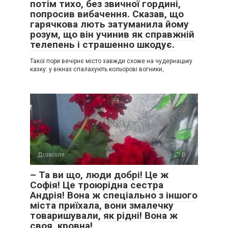
потім тихо, без звичної гордині,
попросив вибачення. Сказав, що
гарячкова лють затуманила йому
розум, що він учинив як справжній
телепень і страшенно шкодує.
Такої пори вечірнє місто завжди схоже на чудернацьку
казку: у вікнах спалахують кольорові вогники,
Дозвілля
0
– Та ви що, люди добрі! Це ж
Софія! Це троюрідна сестра
Андрія! Вона ж спеціально з іншого
міста приїхала, вони змалечку
товаришували, як рідні! Вона ж
своя, кровна!