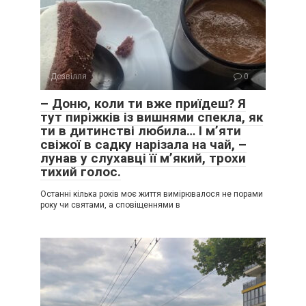
Дозвілля
0
– Доню, коли ти вже приїдеш? Я
тут пиріжків із вишнями спекла, як
ти в дитинстві любила… І м’яти
свіжої в садку нарізала на чай, –
лунав у слухавці її м’який, трохи
тихий голос.
Останні кілька років моє життя вимірювалося не порами
року чи святами, а сповіщеннями в