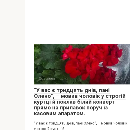
Дозвілля
0
“У вас є тридцять днів, пані
Олено”, – мовив чоловік у строгій
куртці й поклав білий конверт
прямо на прилавок поруч із
касовим апаратом.
“У вас є тридцять днів, пані Олено”, – мовив чоловік
у строгій куртці й