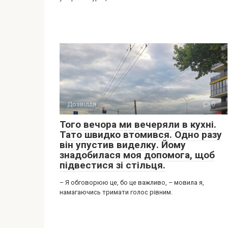
Дозвілля
0
Того вечора ми вечеряли в кухні.
Тато швидко втомився. Одно разу
він упустив виделку. Йому
знадобилася моя допомога, щоб
підвестися зі стільця.
– Я обговорюю це, бо це важливо, – мовила я,
намагаючись тримати голос рівним.