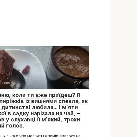
вілля
0
оню, коли ти вже приїдеш? Я
пиріжків із вишнями спекла, як
в дитинстві любила… І м’яти
ої в садку нарізала на чай, –
в у слухавці її м’який, трохи
ий голос.
ні кілька років моє життя вимірювалося не