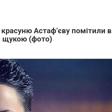
красуню Астаф’єву помітили в 
а щукою (фото)