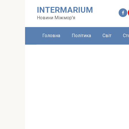
Перейти
INTERMARIUM
до
вмісту
Новини Міжмор'я
Головна
Політика
Світ
Ст