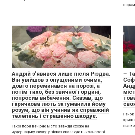
порам
Дозвілля
0
Доз
Андрій з’явився лише після Різдва.
– Та
Він увійшов з опущеними очима,
Соф
довго переминався на порозі, а
Андр
потім тихо, без звичної гордині,
міст
попросив вибачення. Сказав, що
това
гарячкова лють затуманила йому
своя
розум, що він учинив як справжній
Ранок
телепень і страшенно шкодує.
кришт
пізньо
Такої пори вечірнє місто завжди схоже на
чудернацьку казку: у вікнах спалахують кольорові