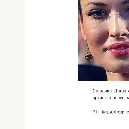
Співачка Даша А
артистка позує 
“Я і Федя. Федя 