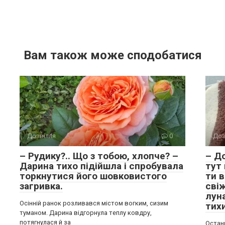
Вам також може сподобатися
Дозвілля
0
Доз
– Рудику?.. Що з тобою, хлопче? –
– Д
Дарина тихо підійшла і спробувала
тут 
торкнутися його шовковистого
ти 
загривка.
свіж
луна
Осінній ранок розливався містом вогким, сизим
тих
туманом. Дарина відгорнула теплу ковдру,
потягнулася й за
Остан