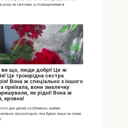
и року чи святами, а сповіщеннями в
вілля
0
 ви що, люди добрі! Це ж
ія! Це троюрідна сестра
ія! Вона ж спеціально з іншого
а приїхала, вони змалечку
ришували, як рідні! Вона ж
, кровна!
 того дня дихав особливою, майже
алевою прохолодою, яка буває лише на зламі
ї