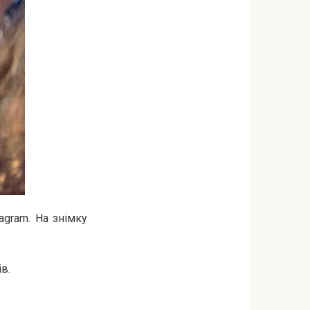
agram. На знімку
в.