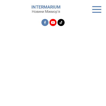
Перейти
INTERMARIUM
до
Новини Міжмор'я
вмісту