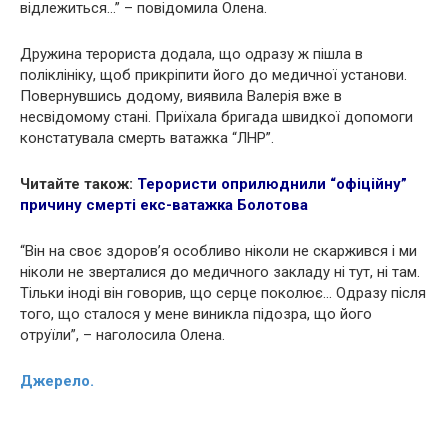
відлежиться…” – повідомила Олена.
Дружина терориста додала, що одразу ж пішла в
поліклініку, щоб прикріпити його до медичної установи.
Повернувшись додому, виявила Валерія вже в
несвідомому стані. Приїхала бригада швидкої допомоги
констатувала смерть ватажка “ЛНР”.
Читайте також:
Терористи оприлюднили “офіційну”
причину смерті екс-ватажка Болотова
“Він на своє здоров’я особливо ніколи не скаржився і ми
ніколи не зверталися до медичного закладу ні тут, ні там.
Тільки іноді він говорив, що серце поколює… Одразу після
того, що сталося у мене виникла підозра, що його
отруїли”, – наголосила Олена.
Джерело.