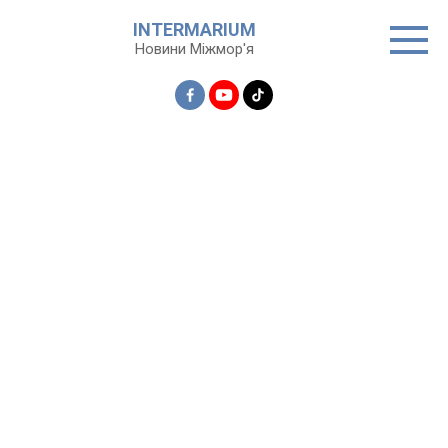
Перейти
INTERMARIUM
до
Новини Міжмор'я
вмісту