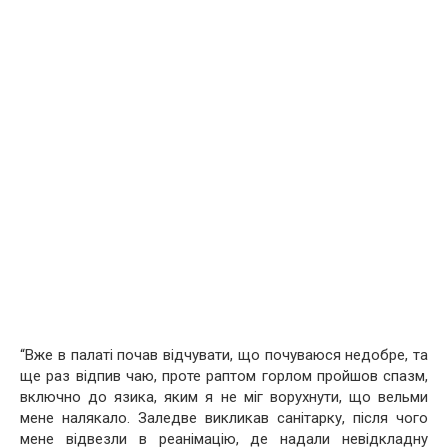
“Вже в палаті почав відчувати, що почуваюся недобре, та
ще раз відпив чаю, проте раптом горлом пройшов спазм,
включно до язика, яким я не міг ворухнути, що вельми
мене налякало. Заледве викликав санітарку, після чого
мене відвезли в реанімацію, де надали невідкладну