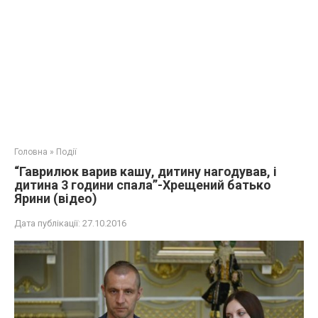
Головна
»
Події
“Гаврилюк варив кашу, дитину нагодував, і
дитина 3 години спала”-Хрещений батько
Ярини (відео)
Дата публікації:
27.10.2016