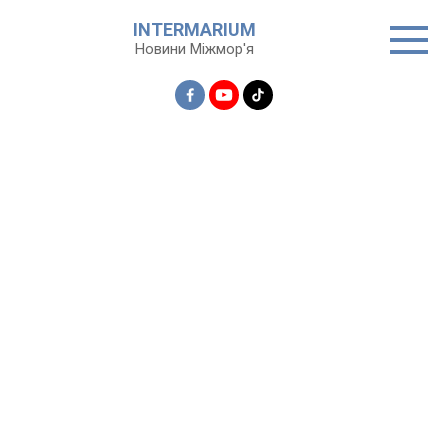
Перейти
INTERMARIUM
до
Новини Міжмор'я
вмісту