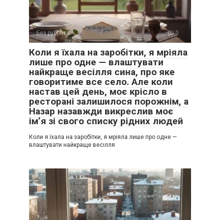
Без рубрики
0
Коли я їхала на заробітки, я мріяла
лише про одне — влаштувати
найкраще весілля сина, про яке
говоритиме все село. Але коли
настав цей день, моє крісло в
ресторані залишилося порожнім, а
Назар назавжди викреслив моє
ім’я зі свого списку рідних людей
Коли я їхала на заробітки, я мріяла лише про одне —
влаштувати найкраще весілля