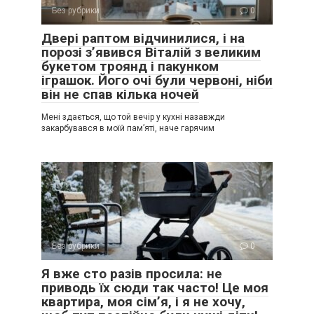
Без рубрики
0
Двері раптом відчинилися, і на
порозі з’явився Віталій з великим
букетом троянд і пакунком
іграшок. Його очі були червоні, ніби
він не спав кілька ночей
Мені здається, що той вечір у кухні назавжди
закарбувався в моїй пам’яті, наче гарячим
Без рубрики
0
Я вже сто разів просила: не
приводь їх сюди так часто! Це моя
квартира, моя сім’я, і я не хочу,