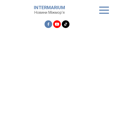
Перейти
INTERMARIUM
до
Новини Міжмор'я
вмісту