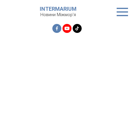
Перейти
INTERMARIUM
до
Новини Міжмор'я
вмісту