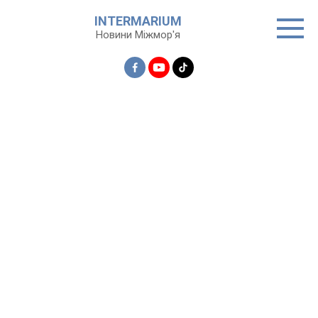
Перейти
INTERMARIUM
до
Новини Міжмор'я
вмісту