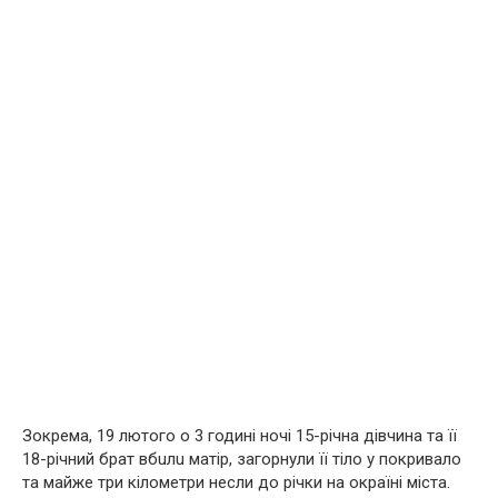
Зокрема, 19 лютого о 3 годині ночі 15-річна дівчина та її
18-річний брат вбuлu матір, загорнули її тiлo у покривало
та майже три кілометри несли до річки на окраїні міста.