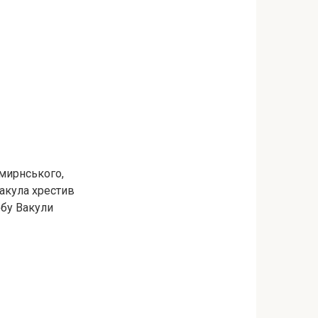
мирнського,
Вакула хрестив
обу Вакули