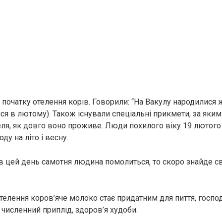
с початку отелення корів. Говорили: “На Вакулу народилися ж
я в лютому). Також існували спеціальні прикмети, за яким
 теля, як довго воно проживе. Люди похилого віку 19 лютог
ду на літо і весну.
в цей день самотня людина помолиться, то скоро знайде с
отелення коров’яче молоко стає придатним для пиття, госп
а численний приплід, здоров’я худоби.