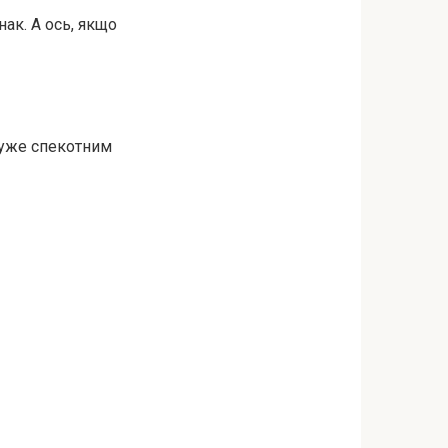
ак. А ось, якщо
 дуже спекотним