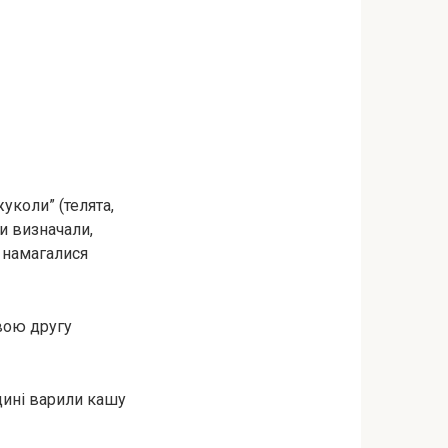
уколи” (телята,
и визначали,
о намагалися
вою другу
одині варили кашу