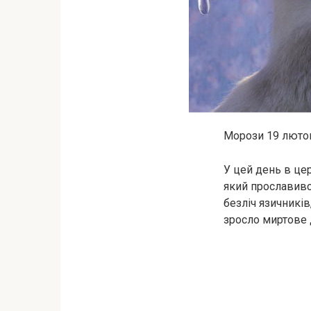
Морози 19 лютого
У цей день в це
який прославився
безліч язичників
зросло миртове 