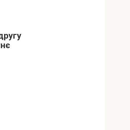
другу
тнє