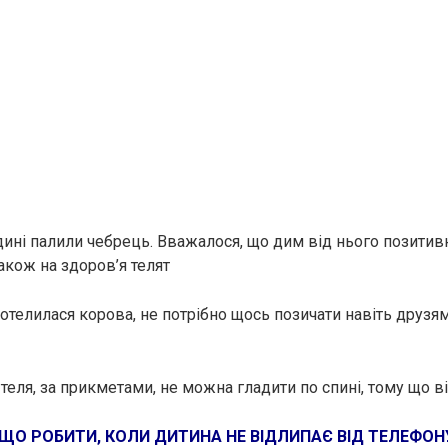
дині палили чебрець. Вважалося, що дим від нього позитив
акож на здоров’я телят
отелилася корова, не потрібно щось позичати навіть друзям
ля, за прикметами, не можна гладити по спині, тому що він
ЩО РОБИТИ, КОЛИ ДИТИНА НЕ ВІДЛИПАЄ ВІД ТЕЛЕФОН