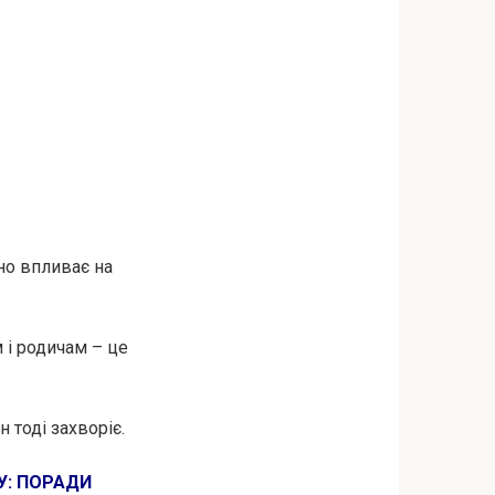
но впливає на
 і родичам – це
 тоді захворіє.
У: ПОРАДИ