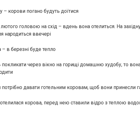
у – корови погано будуть доїтися
лютого головою на схід – вдень вона отелиться. На західну
ля народиться ввечері
 – в березні буде тепло
 покликати через вікно на горищі домашню худобу, то вона
ходити
потрібно давати готельним коровам, щоб вони принесли г
отелилася корова, перед нею ставили відро з теплою вод