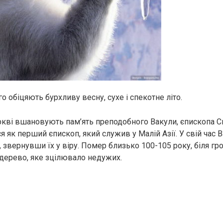
 обіцяють бурхливу весну, сухе і спекотне літо.
ркві вшановують пам’ять преподобного Вакули, єпископа С
 як перший єпископ, який служив у Малій Азії. У свій час 
, звернувши їх у віру. Помер близько 100-105 року, біля гр
дерево, яке зцілювало недужих.