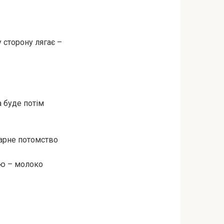
 сторону лягає –
 буде потім
арне потомство
ою – молоко