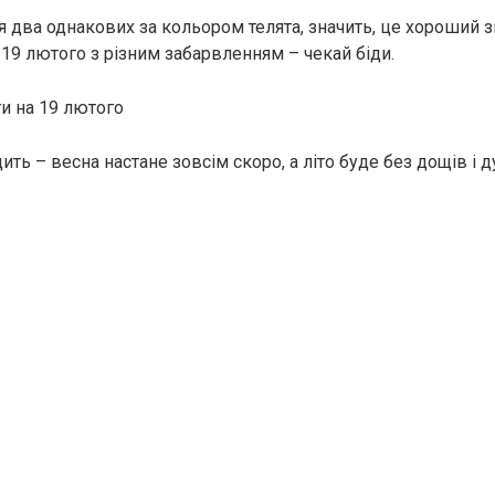
 два однакових за кольором телята, значить, це хороший зн
 19 лютого з різним забарвленням – чекай біди.
и на 19 лютого
ить – весна настане зовсім скоро, а літо буде без дощів і