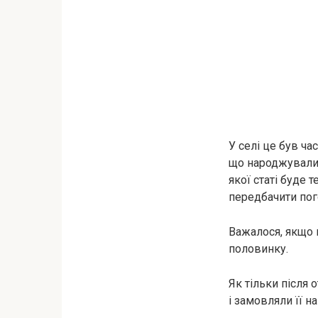
У селі це був ча
що народжувалис
якої статі буде
передбачити пого
Важалося, якщо 
половинку.
Як тільки після 
і замовляли її н