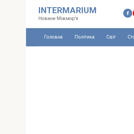
Перейти
INTERMARIUM
до
вмісту
Новини Міжмор'я
Головна
Політика
Світ
Ст