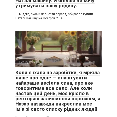
Наталі машину. Я більше не хочу
утримувати вашу родину.
— Андрію, скажи чесно: ти справді збирався купити
Наталі машину на мої гроші? Не
Без рубрики
0
Коли я їхала на заробітки, я мріяла
лише про одне — влаштувати
найкраще весілля сина, про яке
говоритиме все село. Але коли
настав цей день, моє крісло в
ресторані залишилося порожнім, а
Назар назавжди викреслив моє
ім’я зі свого списку рідних людей