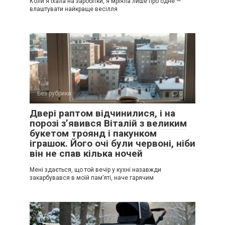
Коли я їхала на заробітки, я мріяла лише про одне —
влаштувати найкраще весілля
Без рубрики
0
Двері раптом відчинилися, і на
порозі з’явився Віталій з великим
букетом троянд і пакунком
іграшок. Його очі були червоні, ніби
він не спав кілька ночей
Мені здається, що той вечір у кухні назавжди
закарбувався в моїй пам’яті, наче гарячим