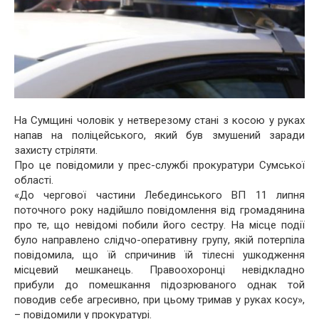
На Сумщині чоловік у нетверезому стані з косою у руках
напав на поліцейського, який був змушений заради
захисту стріляти.
Про це повідомили у прес-службі прокуратури Сумської
області.
«До чергової частини Лебединського ВП 11 липня
поточного року надійшло повідомлення від громадянина
про те, що невідомі побили його сестру. На місце події
було направлено слідчо-оперативну групу, якій потерпіла
повідомила, що їй спричинив їй тілесні ушкодження
місцевий мешканець. Правоохоронці невідкладно
прибули до помешкання підозрюваного однак той
поводив себе агресивно, при цьому тримав у руках косу»,
– повідомили у прокуратурі.