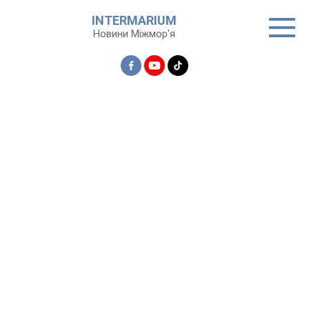
Перейти
INTERMARIUM
до
Новини Міжмор'я
вмісту