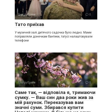
Без рубрики
0
Тато приїхав
У музичній залі дитячого садочка було людно. Мами
поправляли донечкам бантики, татусі налаштовували
телефони
Без рубрики
0
Саме так, — відповіла я, тримаючи
сумку. — Ваш син два роки жив за
мій рахунок. Переказував вам
значні суми. Збирався купити