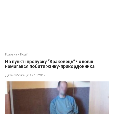
Головна
»
Події
На пункті пропуску “Краковець” чоловік
намагався побuти жінку-прикордонника
Дата публікації:
17.10.2017