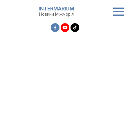
Перейти
INTERMARIUM
до
Новини Міжмор'я
вмісту