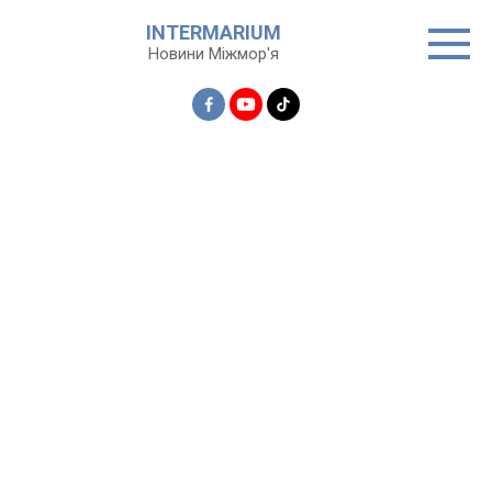
Перейти
INTERMARIUM
до
Новини Міжмор'я
вмісту