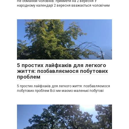
Не обманюй чоловіків: прикмети на 2 вересня У
народному календарі 2 вересня вважається чоловічим
Події
0
5 простих лайфхаків для легкого
життя: позбавляємося побутових
проблем
5 простих лайфхаків для легкого життя: позбавляємося
побутових проблем Всі ми маємо маленькі побутові