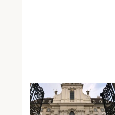
Події
0