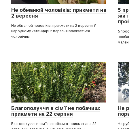
Не обманюй чоловіків: прикмети на
5 п
2 вересня
жит
про
Не обманюй чоловіків: прикмети на 2 вересня У
народному календарі 2 вересня вважається
5 прос
чоловічим
позба
мален
Події
0
Под
Благополуччя в сім’ї не побачиш:
Не р
прикмети на 22 серпня
пор
Благополуччя в сім’ї не побачиш: прикмети на 22
Не руб