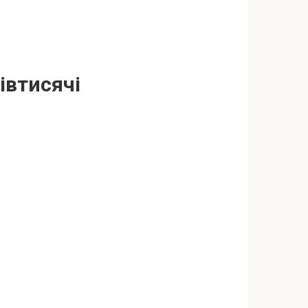
івтисячі