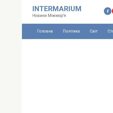
Перейти
INTERMARIUM
до
вмісту
Новини Міжмор'я
Головна
Політика
Світ
Ст