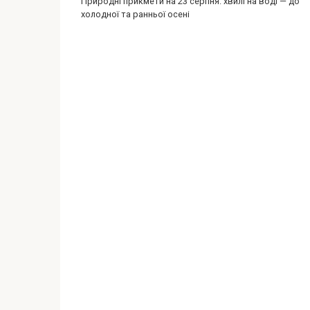
Природні прикмети на 23 серпня: хвилі на воді — до
холодної та ранньої осені