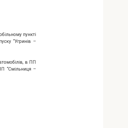
обільному пункті
пуску “Угринів –
втомобілів, в ПП
ПП “Смільниця –