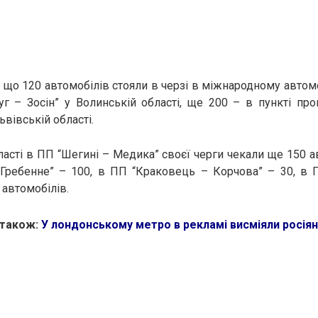
 що 120 автомобілів стояли в черзі в міжнародному автом
уг – Зосін” у Волинській області, ще 200 – в пункті про
вівській області.
ласті в ПП “Шегині – Медика” своєї черги чекали ще 150 а
 Гребенне” – 100, в ПП “Краковець – Корчова” – 30, в 
 автомобілів.
 також:
У лондонському метро в рекламі висміяли росіян