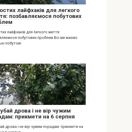
ростих лайфхаків для легкого
тя: позбавляємося побутових
блем
тих лайфхаків для легкого життя:
вляємося побутових проблем Всі ми маємо
ькі побутові
ії
0
убай дрова і не вір чужим
адам: прикмети на 6 серпня
ай дрова і не вір чужим порадам: прикмети на