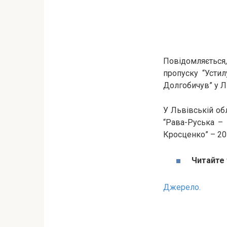
Повідомляється,
пропуску “Устил
Долгобичув” у Ль
У Львівській об
“Рава-Руська –
Кросценко” – 20
Читайте
Джерело.