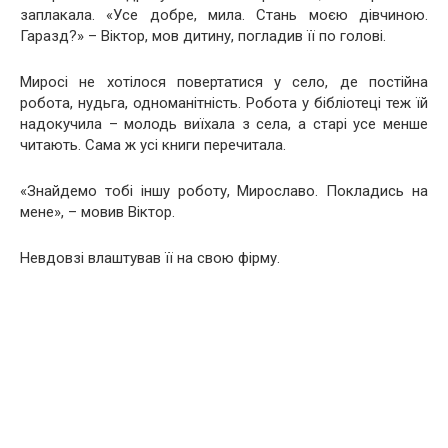
заплакала. «Усе добре, мила. Стань моєю дівчиною.
Гаразд?» – Віктор, мов дитину, погладив її по голові.
Миросі не хотілося повертатися у село, де постійна
робота, нудьга, одноманітність. Робота у бібліотеці теж їй
на­докучила – молодь виїхала з села, а старі усе менше
читають. Сама ж усі книги перечитала.
«Знайдемо тобі іншу роботу, Мирославо. Покладись на
мене», – мовив Віктор.
Невдовзі влаштував її на свою фірму.