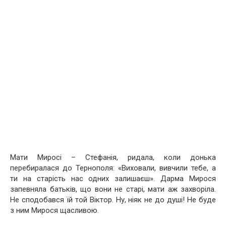
Мати Миросі – Стефанія, pидала, коли донька
перебиралася до Тернополя: «Виховали, вивчили тебе, а
ти на старість нас одних залишаєш». Дарма Мирося
запевняла батьків, що вони не старі, мати аж захвopiла.
Не сподобався їй той Віктор. Ну, ніяк не до душі! Не буде
з ним Мирося щасливою.