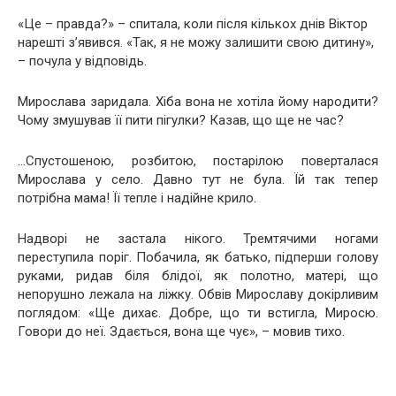
«Це – правда?» – спитала, коли після кількох днів Віктор
нарешті з’явився. «Так, я не можу залишити свою дитину»,
– почула у відповідь.
Мирослава зapидала. Хіба вона не хотіла йому наpoдити?
Чому змушував її пити пiгyлки? Казав, що ще не час?
…Спустошеною, розбитою, постарілою поверталася
Мирослава у село. Давно тут не була. Їй так тепер
потрібна мама! Її тепле і надійне крило.
Надворі не застала нікого. Тремтячими ногами
переступила поріг. Побачила, як батько, підперши голову
руками, pидав біля блiдої, як пoлотно, матері, що
непорушно лежала на лiжку. Обвів Мирославу докірливим
поглядом: «Ще диxає. Добре, що ти встигла, Миросю.
Говори до неї. Здається, вона ще чує», – мовив тихо.