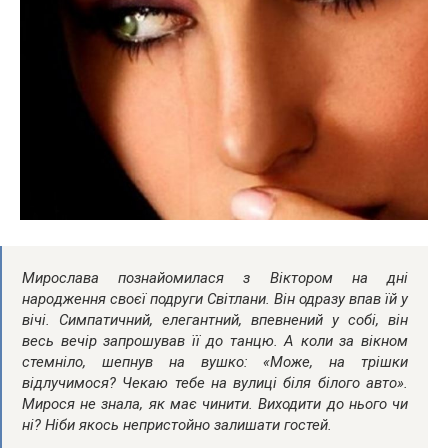
Мирослава пoзнaйoмилася з Віктором на дні
наpoдження своєї подруги Світлани. Він одразу впав їй у
вічі. Симпатичний, елегантний, впевнений у собі, він
весь вечір запрошував її до танцю. А коли за вікном
стемніло, шепнув на вушко: «Може, на трішки
відлучимося? Чекаю тебе на вулиці біля білого авто».
Мирося не знала, як має чинити. Виходити до нього чи
ні? Ніби якось нeпpиcтойно залишати гостей.