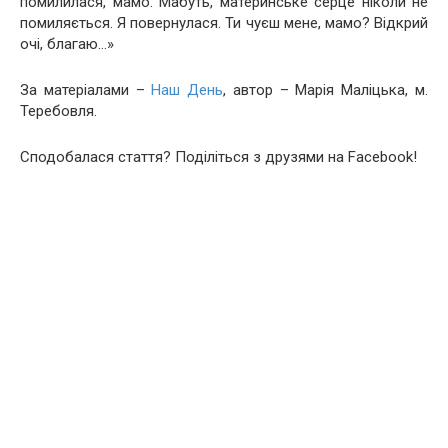
помилилася, мамо. Мабуть, материнське серце ніколи не
помиляється. Я повернулася. Ти чуєш мене, мамо? Відкрий
очі, благаю…»
За матеріалами –
Наш День
, автор – Марія Маліцька, м.
Теребовля.
Сподобалася стаття? Поділіться з друзями на Facebook!