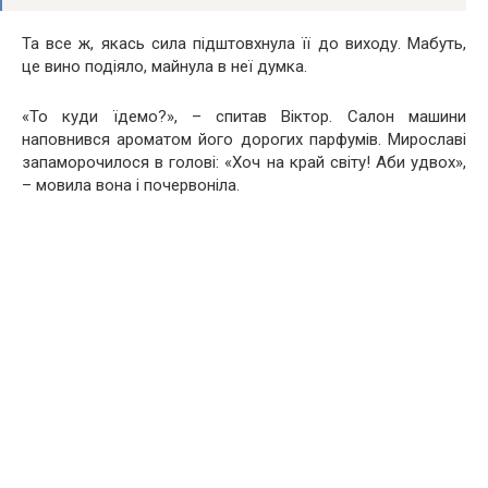
Та все ж, якась сила підштовхнула її до виходу. Мабуть,
це винo подіяло, майнула в неї думка.
«То куди їдемо?», – спитав Віктор. Салон машини
наповнився ароматом його дорогих парфумів. Мирославі
запаморочилося в голові: «Хоч на край світу! Аби удвох»,
– мовила вона і почеpвоніла.