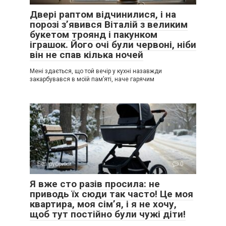
Двері раптом відчинилися, і на
порозі з’явився Віталій з великим
букетом троянд і пакунком
іграшок. Його очі були червоні, ніби
він не спав кілька ночей
Мені здається, що той вечір у кухні назавжди
закарбувався в моїй пам’яті, наче гарячим
Без рубрики
0
Я вже сто разів просила: не
приводь їх сюди так часто! Це моя
квартира, моя сім’я, і я не хочу,
щоб тут постійно були чужі діти!