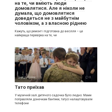
на те, чи вміють люди
домовлятися. Але я ніколи не
думала, що домовлятися
доведеться не з майбутнім
чоловіком, а з власною ріднею
Кажуть, що ремонт і підготовка до весілля – це
найкраща перевірка на те, чи
Без рубрики
0
Тато приїхав
У музичній залі дитячого садочка було людно. Мами
поправляли донечкам бантики, татусі налаштовували
телефони