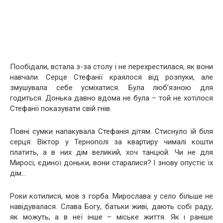
Пообідали, встала з-за столу і не перехрестилася, як вони
навчали. Серце Стефанії краялося від розпуки, але
змушувала себе усміхатися. Була люб’язною для
годиться. Донька давно вдома не була – той не хотілося
Стефанії показувати свій гнів.
Повні сумки напакувала Стефанія дітям. Стиснуло їй біля
серця: Віктор у Тернополі за квартиру чималі кошти
платить, а в них дім великий, хоч танцюй. Чи не для
Миросі, єдиної доньки, вони старалися? І знову опустіє їх
дім…
Роки котилися, мов з горба. Мирослава у село більше не
навідувалася. Слава Богу, батьки живі, дають собі раду,
як можуть, а в неї інше – міське життя. Як і раніше