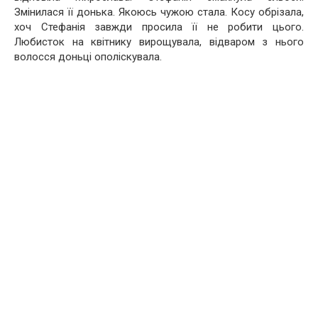
Змінилася її донька. Якоюсь чужою стала. Косу обрізала,
хоч Стефанія завжди просила її не робити цього.
Любисток на квітнику вирощувала, відваром з нього
волосся доньці ополіскувала.