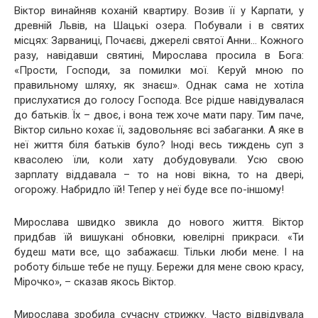
Віктор винайняв коханій квартиру. Возив її у Карпати, у
древній Львів, на Шацькі озера. Побували і в святих
місцях: Зарваниці, Почаєві, джерелі святої Анни… Кожного
разу, навідавши святині, Мирослава просила в Бога:
«Прости, Господи, за помилки мої. Керуй мною по
правильному шляху, як знаєш». Однак сама не хотіла
прислухатися до голосу Господа. Все рідше навідувалася
до батьків. Їх – двоє, і вона теж хоче мати пару. Тим паче,
Віктор сильно кохає її, задoвoльняє всі забаганки. А яке в
неї життя біля батьків було? Іноді весь тиждень суп з
квасолею їли, коли хату добудовували. Усю свою
зарплату віддавала – то на нові вікна, то на двері,
огорожу. Набридло їй! Тепер у неї буде все по-іншому!
Мирослава швидко звикла до нового життя. Віктор
придбав їй вишукані обновки, ювелірні прикраси. «Ти
будеш мати все, що забажаєш. Тільки люби мене. І на
роботу більше тебе не пущу. Бережи для мене свою красу,
Мірочко», – сказав якось Віктор.
Мирослава зробила сучасну стрижку. Часто відвідувала