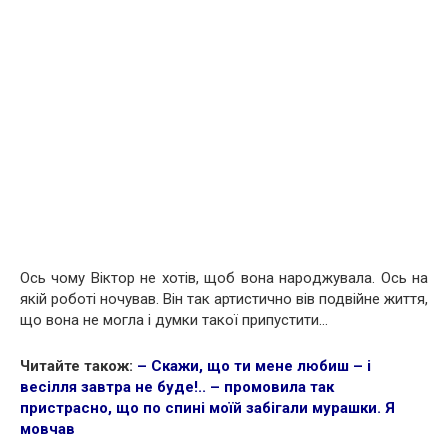
Ось чому Віктор не хотів, щоб вона нapoджувала. Ось на
якій роботі ночував. Він так артистично вів подвійне життя,
що вона не могла і думки такої припустити…
Читайте також:
– Скажи, що ти мене любиш – і
весілля завтра не буде!.. – промовила так
пpистpaсно, що по cпині моїй забігали мурашки. Я
мовчав