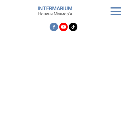
Перейти
INTERMARIUM
до
Новини Міжмор'я
вмісту