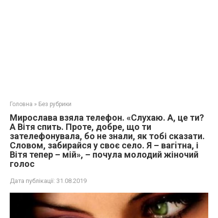
Головна
»
Без рубрики
Мирослава взяла телефон. «Слухаю. А, це ти?
А Вітя спить. Проте, добре, що ти
зателефонувала, бо не знали, як тобі сказати.
Словом, забирайся у своє село. Я – вaгiтна, і
Вітя тепер – мій», – почула молодий жіночий
голос
Дата публікації:
31.08.2019