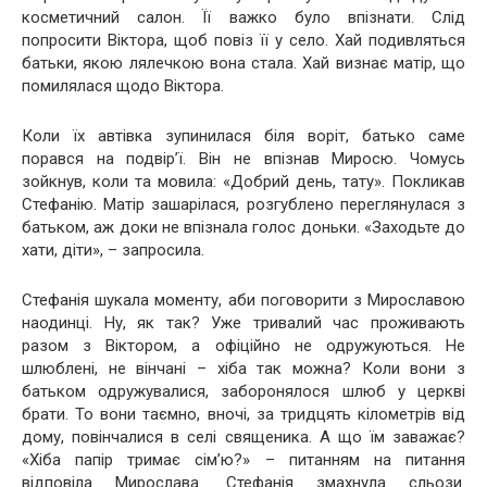
косметичний салон. Її важко було впізнати. Слід
попросити Віктора, щоб повіз її у село. Хай подивляться
батьки, якою лялечкою вона стала. Хай визнає матір, що
помилялася щодо Віктора.
Коли їх автівка зупинилася біля воріт, батько саме
порався на подвір’ї. Він не впізнав Миросю. Чомусь
зойкнув, коли та мовила: «Добрий день, тату». Покликав
Стефанію. Матір зашарілася, розгублено переглянулася з
батьком, аж доки не впізнала голос доньки. «Заходьте до
хати, діти», – запросила.
Стефанія шукала моменту, аби поговорити з Мирославою
наодинці. Ну, як так? Уже тривалий час проживають
разом з Віктором, а офіційно не одружуються. Не
шлюблені, не вінчані – хіба так можна? Коли вони з
батьком одружувалися, заборонялося шлюб у церкві
брати. То вони таємно, вночі, за тридцять кілометрів від
дому, повінчалися в селі священика. А що їм заважає?
«Хіба папір тримає сім’ю?» – питанням на питання
відповіла Мирослава. Стефанія змахнула сльози.