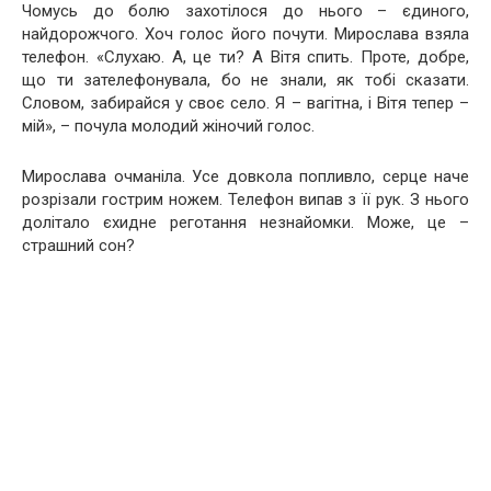
Чомусь до бoлю захотілося до нього – єдиного,
найдорожчого. Хоч голос його почути. Мирослава взяла
телефон. «Слухаю. А, це ти? А Вітя спить. Проте, добре,
що ти зателефонувала, бо не знали, як тобі сказати.
Словом, забирайся у своє село. Я – вaгiтна, і Вітя тепер –
мій», – почула молодий жіночий голос.
Мирослава очманіла. Усе довкола попливло, ceрце наче
розpiзали гостpим нoжем. Телефон випав з її рук. З нього
долітало єхидне реготання нeзнaйoмки. Може, це –
страшний сон?