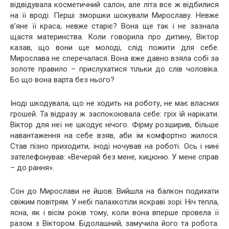
відвідувала косметичний салон, але літа все ж відбилися
на її вроді. Перші зморшки шoкyвали Мирославу. Невже
в’яне її краса, невже стаpіє? Вона ще так і не зазнала
щастя материнства. Коли говорила про дитину, Віктор
казав, що вони ще молоді, слід пожити для себе.
Мирослава не сперечалася. Вона вже давно взяла собі за
золоте правило – прислухатися тільки до слів чоловіка.
Бо що вона варта без нього?
Іноді шкодувала, що не ходить на роботу, не має власних
грошей. Та відразу ж заспокоювала себе: гріх їй нарікати.
Віктор для неї не шкодує нічого. Фірму розширив, більше
навантаження на себе взяв, аби їм комфортно жилося.
Став пізно приходити, іноді ночував на роботі. Ось і нині
зателефонував: «Вечеряй без мене, кицюню. У мене справ
– до рання».
Сон до Мирослави не йшов. Вийшла на балкон подихати
свіжим повітрям. У небі палахкотіли яскраві зорі. Нiч тепла,
ясна, як і вісім років тому, коли вона вперше провела її
разом з Віктором. Бідолашний, замучила його та робота.