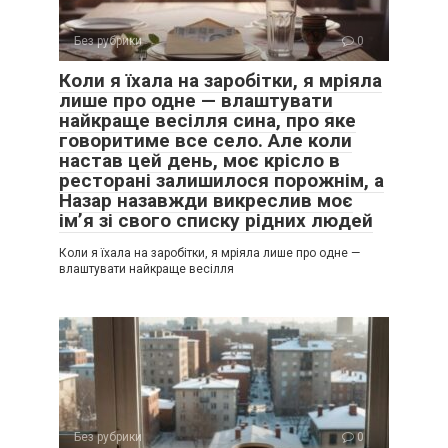
Без рубрики
0
Коли я їхала на заробітки, я мріяла
лише про одне — влаштувати
найкраще весілля сина, про яке
говоритиме все село. Але коли
настав цей день, моє крісло в
ресторані залишилося порожнім, а
Назар назавжди викреслив моє
ім’я зі свого списку рідних людей
Коли я їхала на заробітки, я мріяла лише про одне —
влаштувати найкраще весілля
Без рубрики
0