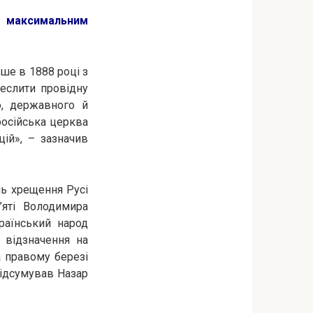
з максимальним
ше в 1888 році з
реслити провідну
о, державного й
російська церква
ій», – зазначив
нь хрещення Русі
яті Володимира
раїнський народ
 відзначення на
а правому березі
підсумував Назар