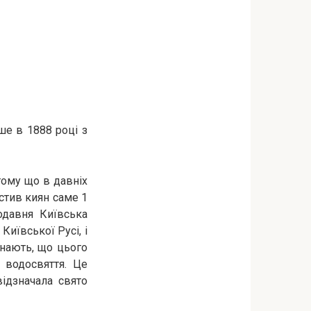
ше в 1888 році з
тому що в давніх
стив киян саме 1
одавня Київська
Київської Русі, і
знають, що цього
 водосвяття. Це
ідзначала свято