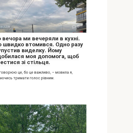
вілля
0
 вечора ми вечеряли в кухні.
о швидко втомився. Одно разу
 упустив виделку. Йому
добилася моя допомога, щоб
естися зі стільця.
говорюю це, бо це важливо, – мовила я,
аючись тримати голос рівним.