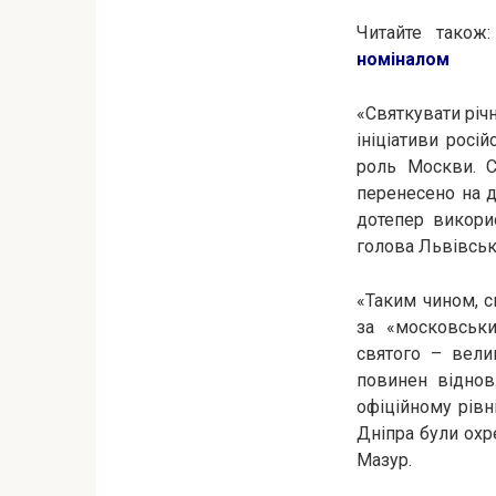
Читайте також
номіналом
«Святкувати річ
ініціативи росі
роль Москви. С
перенесено на д
дотепер викори
голова Львівсько
«Таким чином, с
за «московськ
святого – вели
повинен віднов
офіційному рівн
Дніпра були охр
Мазур.