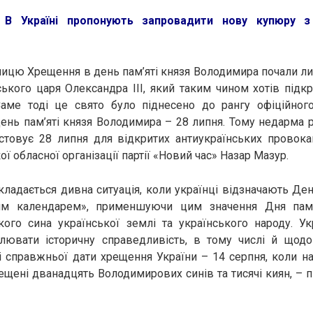
:
В Україні пропонують запровадити нову купюру 
ницю Хрещення в день пам’яті князя Володимира почали ли
йського царя Олександра ІІІ, який таким чином хотів підк
аме тоді це свято було піднесено до рангу офіційног
ень пам’яті князя Володимира – 28 липня. Тому недарма 
стовує 28 липня для відкритих антиукраїнських провокац
ї обласної організації партії «Новий час» Назар Мазур.
кладається дивна ситуація, коли українці відзначають Де
им календарем», применшуючи цим значення Дня пам’
кого сина української землі та українського народу. Ук
лювати історичну справедливість, в тому числі й щодо
і справжньої дати хрещення України – 14 серпня, коли н
ещені дванадцять Володимирових синів та тисячі киян, – 