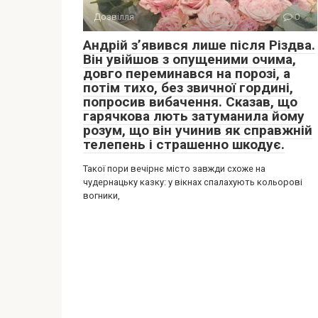
Дозвілля
0
Андрій з’явився лише після Різдва.
Він увійшов з опущеними очима,
довго переминався на порозі, а
потім тихо, без звичної гордині,
попросив вибачення. Сказав, що
гарячкова лють затуманила йому
розум, що він учинив як справжній
телепень і страшенно шкодує.
Такої пори вечірнє місто завжди схоже на
чудернацьку казку: у вікнах спалахують кольорові
вогники,