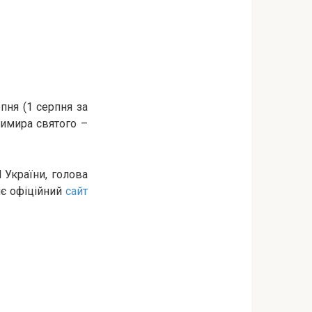
пня (1 серпня за
имира святого –
 України, голова
яє офіційний
сайт