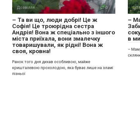
Дозвілля
0
Доз
– Та ви що, люди добрі! Це ж
– Ма
Софія! Це троюрідна сестра
Заб
Андрія! Вона ж спеціально з іншого
соку
міста приїхала, вони змалечку
в ми
товаришували, як рідні! Вона ж
– Мам,
своя, кровна!
склянк
Ранок того дня дихав особливою, майже
кришталевою прохолодою, яка буває лише на зламі
пізньої