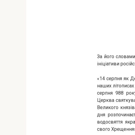
За його словами
ініціативи росій
«14 серпня як Д
наших літописах
серпня 988 рок
Церква святкувал
Великого князів
дня розпочинає
водосвяття якр
свого Хрещення»