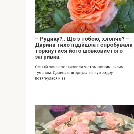
Дозвілля
0
– Рудику?.. Що з тобою, хлопче? –
Дарина тихо підійшла і спробувала
торкнутися його шовковистого
загривка.
Осінній ранок розливався містом вогким, сизим
туманом. Дарина відгорнула теплу ковдру,
потягнулася й за