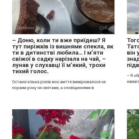
Дозвілля
0
Доз
– Доню, коли ти вже приїдеш? Я
Того
тут пиріжків із вишнями спекла, як
Тат
ти в дитинстві любила… І м’яти
він
свіжої в садку нарізала на чай, –
зна
лунав у слухавці її м’який, трохи
підв
тихий голос.
– Я об
намаг
Останні кілька років моє життя вимірювалося не
порами року чи святами, а сповіщеннями в