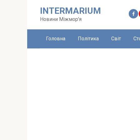
Перейти
INTERMARIUM
до
вмісту
Новини Міжмор'я
Головна
Політика
Світ
Ст