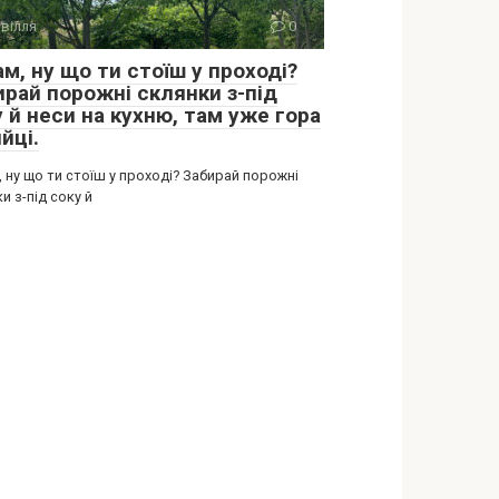
вілля
0
м, ну що ти стоїш у проході?
ирай порожні склянки з-під
 й неси на кухню, там уже гора
йці.
 ну що ти стоїш у проході? Забирай порожні
и з-під соку й