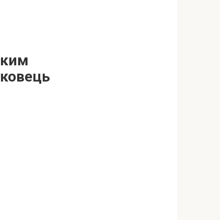
ьким
уковець