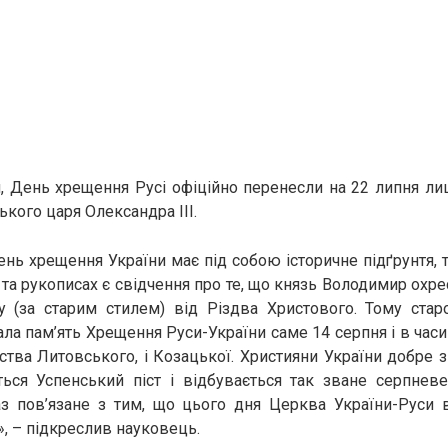
, День хрещення Русі офіційно перенесли на 22 липня ли
ського царя Олександра ІІІ.
ень хрещення України має під собою історичне підґрунтя, 
 та рукописах є свідчення про те, що князь Володимир охре
у (за старим стилем) від Різдва Христового. Тому стар
а пам’ять Хрещення Руси-України саме 14 серпня і в часи 
ства Литовського, і Козацької. Християни України добре 
ться Успенський піст і відбувається так зване серпневе
аз пов’язане з тим, що цього дня Церква України-Руси в
, – підкреслив науковець.