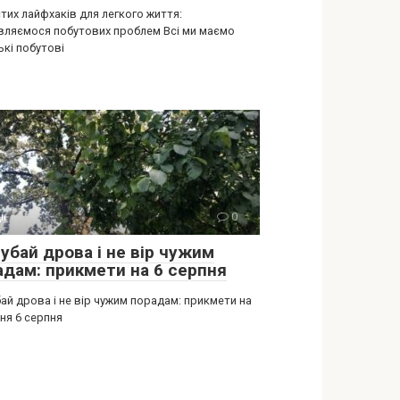
тих лайфхаків для легкого життя:
вляємося побутових проблем Всі ми маємо
ькі побутові
ії
0
убай дрова і не вір чужим
адам: прикмети на 6 серпня
ай дрова і не вір чужим порадам: прикмети на
ня 6 серпня