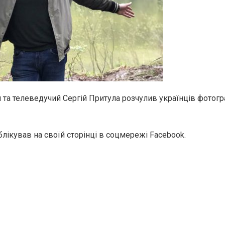
та телеведучий Сергій Притула розчулив українців фотог
блікував на своїй сторінці в соцмережі Facebook.