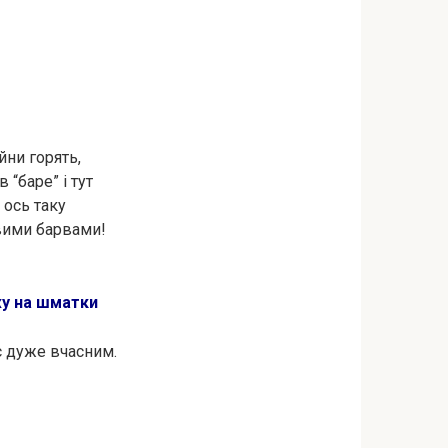
йни горять,
“баре” і тут
о ось таку
овими барвами!
жу на шматки
є дуже вчасним.