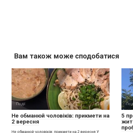
Вам також може сподобатися
Події
0
Под
Не обманюй чоловіків: прикмети на
5 п
2 вересня
жит
про
Не обманюй чоловіків: прикмети на 2 вересня У