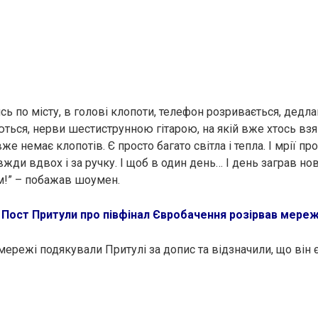
ь по місту, в голові клопоти, телефон розривається, дедла
ься, нерви шестиструнною гітарою, на якій вже хтось взяв 
вже немає клопотів. Є просто багато світла і тепла. І мрії пр
вжди вдвох і за ручку. І щоб в один день… І день заграв н
м!” – побажав шоумен.
:
Пост Притули про півфінал Євробачення розірвав мере
мережі подякували Притулі за допис та відзначили, що він 