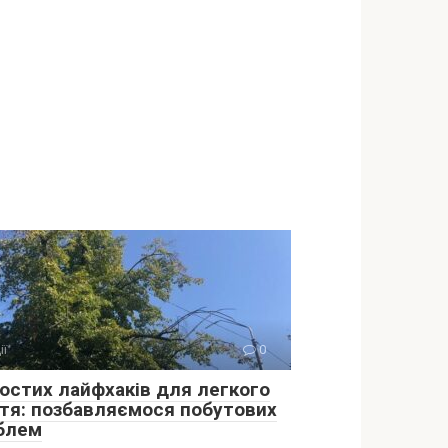
ії
0
ростих лайфхаків для легкого
тя: позбавляємося побутових
блем