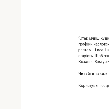
“Отак мчиш кудис
графіки наслоюют
раптом… і все. І 
старість. Щоб за
Кохання Вам усі
Читайте також
Користувачі соц