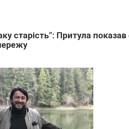
аку старість”: Притула показав
мережу