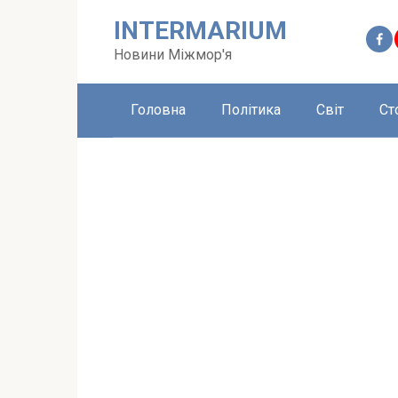
Перейти
INTERMARIUM
до
вмісту
Новини Міжмор'я
Головна
Політика
Світ
Ст