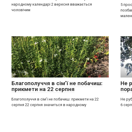
народному календарі 2 вересня вважається
5 прос
чоловічим
позба
мален
Події
0
Под
Благополуччя в сім’ї не побачиш:
Не р
прикмети на 22 серпня
пор
Благополуччя в сім’ї не побачиш: прикмети на 22
Не руб
серпня 22 серпня значиться в народному
6 серп