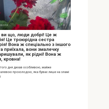
вілля
0
 ви що, люди добрі! Це ж
ія! Це троюрідна сестра
ія! Вона ж спеціально з іншого
а приїхала, вони змалечку
ришували, як рідні! Вона ж
, кровна!
 того дня дихав особливою, майже
алевою прохолодою, яка буває лише на зламі
ї