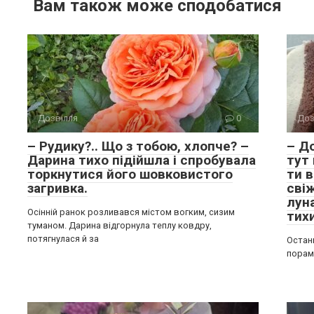
Вам також може сподобатися
Дозвілля
0
Доз
– Рудику?.. Що з тобою, хлопче? –
– Д
Дарина тихо підійшла і спробувала
тут 
торкнутися його шовковистого
ти 
загривка.
свіж
луна
Осінній ранок розливався містом вогким, сизим
тих
туманом. Дарина відгорнула теплу ковдру,
потягнулася й за
Остан
порам