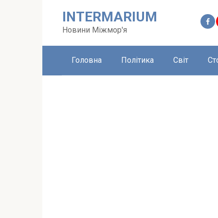
Перейти
INTERMARIUM
до
вмісту
Новини Міжмор'я
Головна
Політика
Світ
Ст