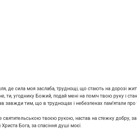
я, де сила моя заслаба, труднощі, що стають на дорозі жит
е, ти, угоднику Божий, подай мені на поміч твою руку і ста
ав завжди тим, що в труднощах і небезпеках пам’ятали про 
 святительською твоєю рукою, настав на стежку добру, зап
 Христа Бога, за спасіння душі моєї.