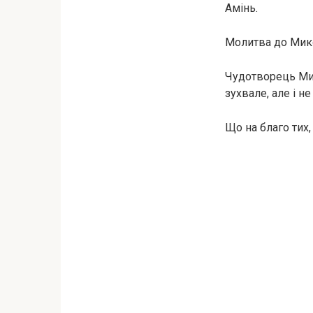
Амінь.
Молитва до Мик
Чудотворець Мик
зухвале, але і н
Що на благо тих,