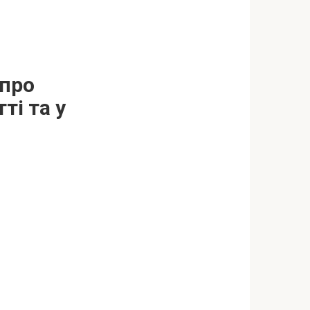
 про
ті та у