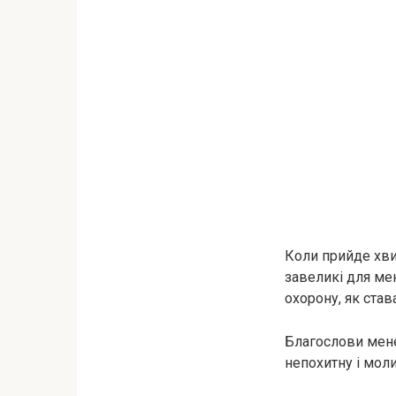
Коли прийде хвил
завеликі для мен
охорону, як став
Благослови мене
непохитну і моли