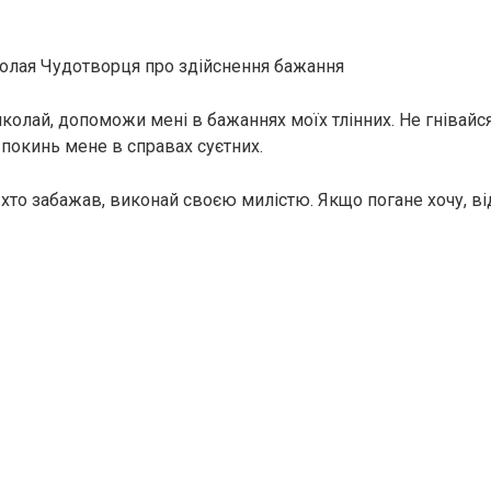
олая Чудотворця про здійснення бажання
олай, допоможи мені в бажаннях моїх тлінних. Не гнівайся
е покинь мене в справах суєтних.
 хто забажав, виконай своєю милістю. Якщо погане хочу, ві