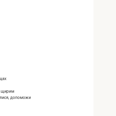
ощах
з щирим
алися, допоможи