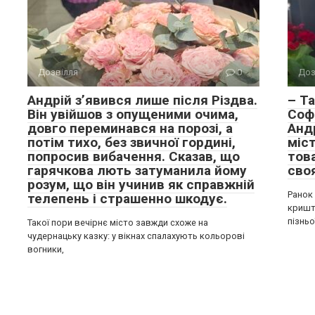
Дозвілля
0
Доз
Андрій з’явився лише після Різдва.
– Та
Він увійшов з опущеними очима,
Соф
довго переминався на порозі, а
Андр
потім тихо, без звичної гордині,
міст
попросив вибачення. Сказав, що
това
гарячкова лють затуманила йому
своя
розум, що він учинив як справжній
Ранок
телепень і страшенно шкодує.
кришт
пізньо
Такої пори вечірнє місто завжди схоже на
чудернацьку казку: у вікнах спалахують кольорові
вогники,