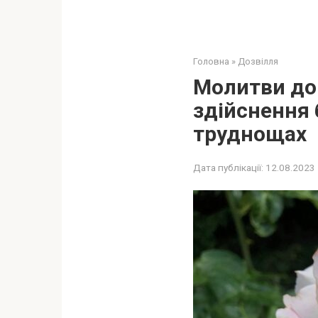
Головна
»
Дозвілля
Молитви до
здійснення 
труднощах
Дата публікації:
12.08.2023