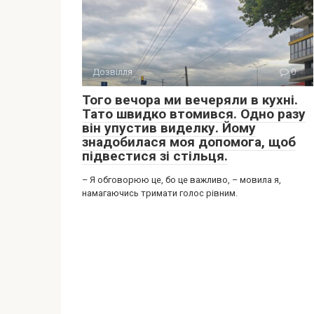
Дозвілля
0
Того вечора ми вечеряли в кухні.
Тато швидко втомився. Одно разу
він упустив виделку. Йому
знадобилася моя допомога, щоб
підвестися зі стільця.
– Я обговорюю це, бо це важливо, – мовила я,
намагаючись тримати голос рівним.