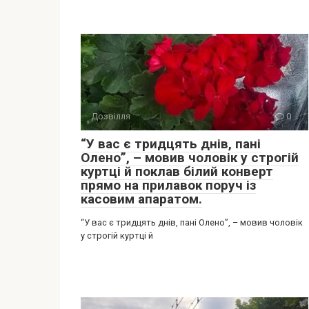
Дозвілля
0
“У вас є тридцять днів, пані
Олено”, – мовив чоловік у строгій
куртці й поклав білий конверт
прямо на прилавок поруч із
касовим апаратом.
“У вас є тридцять днів, пані Олено”, – мовив чоловік
у строгій куртці й