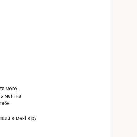
тя мого,
нь мені на
тебе.
али в мені віру