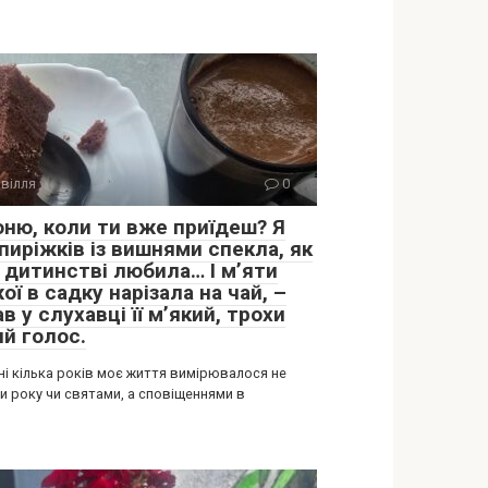
вілля
0
оню, коли ти вже приїдеш? Я
пиріжків із вишнями спекла, як
в дитинстві любила… І м’яти
ої в садку нарізала на чай, –
в у слухавці її м’який, трохи
ий голос.
ні кілька років моє життя вимірювалося не
и року чи святами, а сповіщеннями в