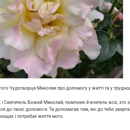
ого Чудотворця Миколая про допомогу у житті та у трудн
 і Святитель Божий Миколай, помічник й вчитель всіх, хто 
ся до твоєї допомоги. Ти допомагав тим, які до тебе зверт
уднощах і потребах життя мого.