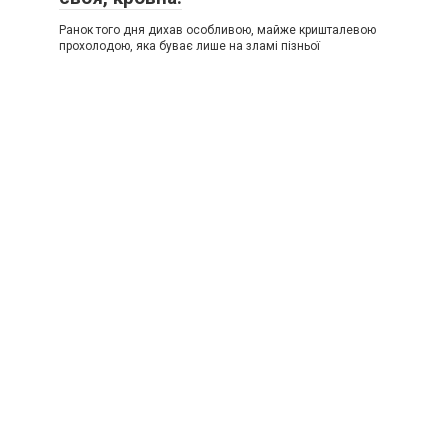
Ранок того дня дихав особливою, майже кришталевою
прохолодою, яка буває лише на зламі пізньої