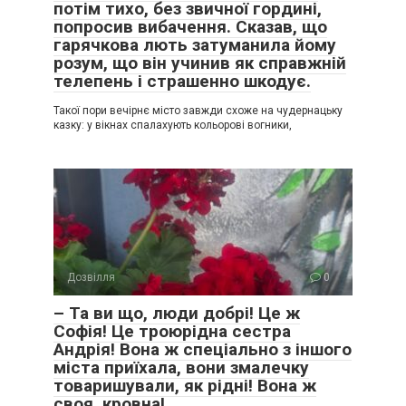
потім тихо, без звичної гордині,
попросив вибачення. Сказав, що
гарячкова лють затуманила йому
розум, що він учинив як справжній
телепень і страшенно шкодує.
Такої пори вечірнє місто завжди схоже на чудернацьку
казку: у вікнах спалахують кольорові вогники,
Дозвілля
0
– Та ви що, люди добрі! Це ж
Софія! Це троюрідна сестра
Андрія! Вона ж спеціально з іншого
міста приїхала, вони змалечку
товаришували, як рідні! Вона ж
своя, кровна!