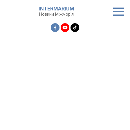
Перейти
INTERMARIUM
до
Новини Міжмор'я
вмісту