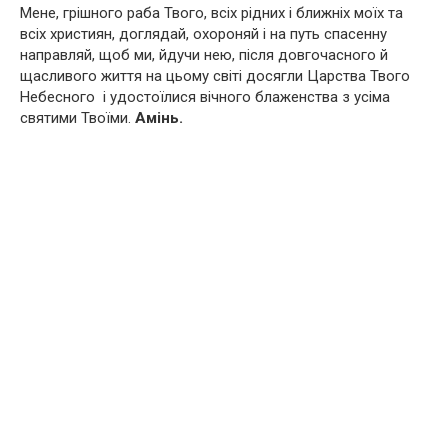
Мене, грішного раба Твого, всіх рідних і ближніх моїх та
всіх християн, доглядай, охороняй і на путь спасенну
направляй, щоб ми, йдучи нею, після довгочасного й
щасливого життя на цьому світі досягли Царства Твого
Небесного і удостоїлися вічного блаженства з усіма
святими Твоїми.
Амінь.