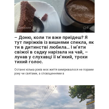
Дозвілля
0
– Доню, коли ти вже приїдеш? Я
тут пиріжків із вишнями спекла, як
ти в дитинстві любила… І м’яти
свіжої в садку нарізала на чай, –
лунав у слухавці її м’який, трохи
тихий голос.
Останні кілька років моє життя вимірювалося не порами
року чи святами, а сповіщеннями в