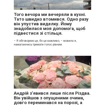
Дозвілля
0
Того вечора ми вечеряли в кухні.
Тато швидко втомився. Одно разу
він упустив виделку. Йому
знадобилася моя допомога, щоб
підвестися зі стільця.
– Я обговорюю це, бо це важливо, – мовила я,
намагаючись тримати голос рівним.
Дозвілля
0
Андрій з’явився лише після Різдва.
Він увійшов з опущеними очима,
довго переминався на порозі, а