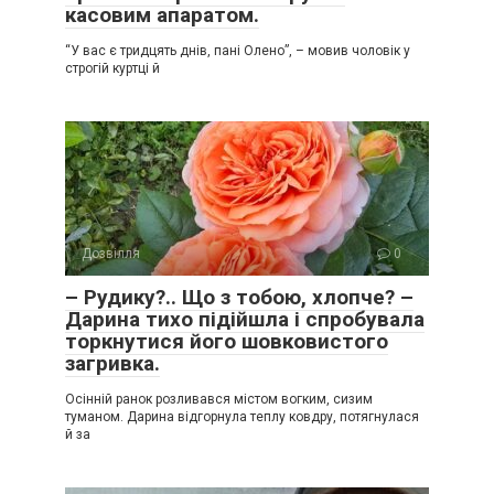
касовим апаратом.
“У вас є тридцять днів, пані Олено”, – мовив чоловік у
строгій куртці й
Дозвілля
0
– Рудику?.. Що з тобою, хлопче? –
Дарина тихо підійшла і спробувала
торкнутися його шовковистого
загривка.
Осінній ранок розливався містом вогким, сизим
туманом. Дарина відгорнула теплу ковдру, потягнулася
й за