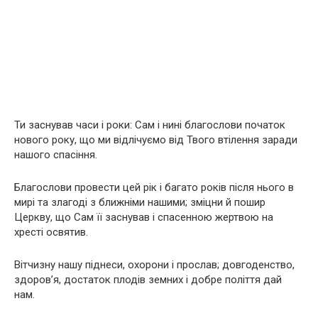
Ти заснував часи і роки: Сам і нині благослови початок
нового року, що ми відлічуємо від Твого втілення заради
нашого спасіння.
Благослови провести цей рік і багато років після нього в
мирі та злагоді з ближніми нашими; зміцни й пошир
Церкву, що Сам її заснував і спасенною жертвою на
хресті освятив.
Вітчизну нашу піднеси, охорони і прослав; довгоденство,
здоров’я, достаток плодів земних і добре поліття дай
нам.