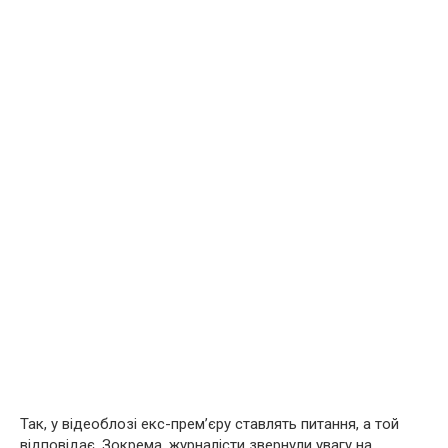
Так, у відеоблозі екс-прем’єру ставлять питання, а той
відповідає. Зокрема, журналісти звернули увагу на