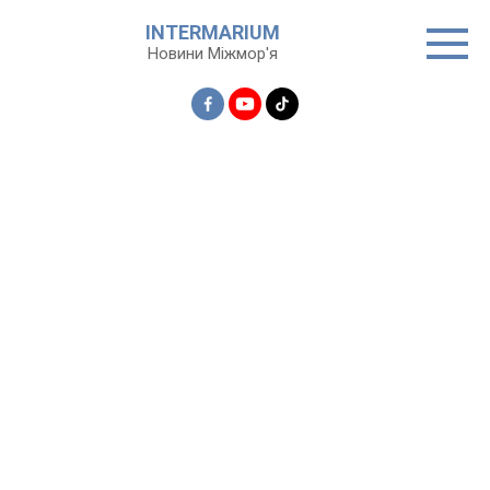
Перейти
INTERMARIUM
до
Новини Міжмор'я
вмісту