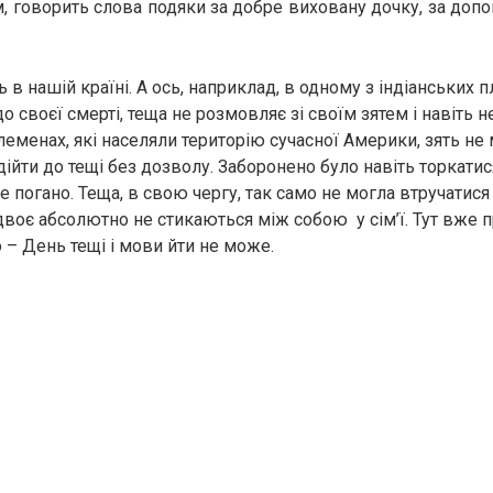
, говорить слова подяки за добре виховану дочку, за допом
 в нашій країні. А ось, наприклад, в одному з індіанських
до своєї смерті, теща не розмовляє зі своїм зятем і навіть 
племенах, які населяли територію сучасної Америки, зять не м
ідійти до тещі без дозволу. Заборонено було навіть торкатися
се погано. Теща, в свою чергу, так само не могла втручатися
двоє абсолютно не стикаються між собою у сім’ї. Тут вже п
 – День тещі і мови йти не може.