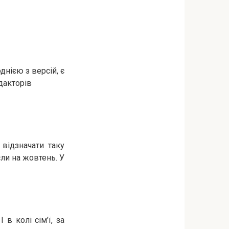
днією з версій, є
дакторів
 відзначати таку
ли на жовтень. У
 в колі сім’ї, за