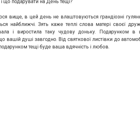
и і що подарувати на День тещі?
ся вище, в цей день не влаштовуються грандіозні гулян
ься найближчі. Зять каже теплі слова матері своєї дру
овала і виростила таку чудову доньку. Подарунком в
о вашій душі завгодно. Від святкової листівки до автомобі
одарунком тещі буде ваша вдячність і любов.