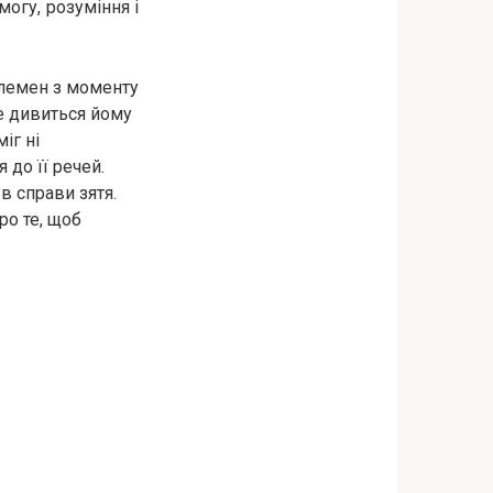
огу, розуміння і
 племен з моменту
не дивиться йому
іг ні
 до її речей.
 в справи зятя.
ро те, щоб