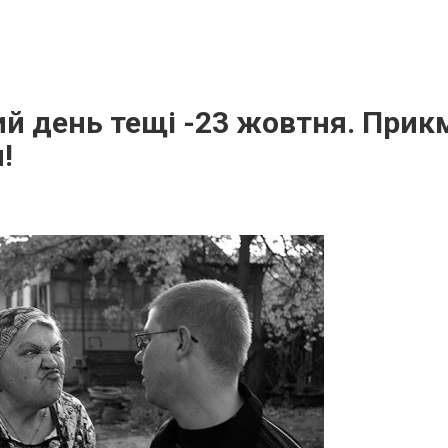
й день тещі -23 жовтня. Прик
!