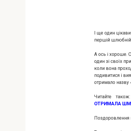
І ще один цікави
першій шлюбній н
А ось і хороше. 
один зі своїх пр
коли вона проход
подивитися і вия
отримало назву 
Читайте тако
ОТРИМАЛА ШМА
Поздоровлення 