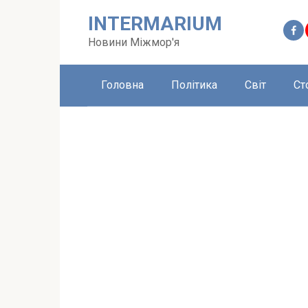
Перейти
INTERMARIUM
до
вмісту
Новини Міжмор'я
Головна
Політика
Світ
Ст