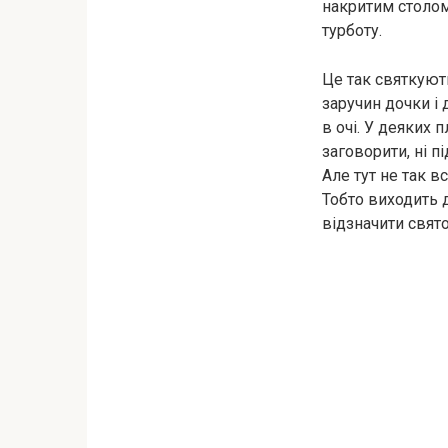
накритим столом
турботу.
Це так святкують
заручин дочки і 
в очі. У деяких 
заговорити, ні п
Але тут не так в
Тобто виходить 
відзначити свято