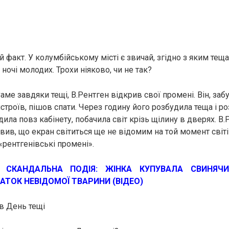
й факт. У колумбійському місті є звичай, згідно з яким тещ
очі молодих. Трохи ніяково, чи не так?
Саме завдяки тещі, В.Рентген відкрив свої промені. Він, з
истроїв, пішов спати. Через годину його розбудила теща і ро
ила повз кабінету, побачила світ крізь щілину в дверях. В
вив, що екран світиться ще не відомим на той момент світ
«рентгенівські промені».
ж:
СКАНДАЛЬНА ПОДІЯ: ЖІНКА КУПУВАЛА СВИНЯЧ
ТОК НЕВІДОМОЇ ТВАРИНИ (ВІДЕО)
в День тещі