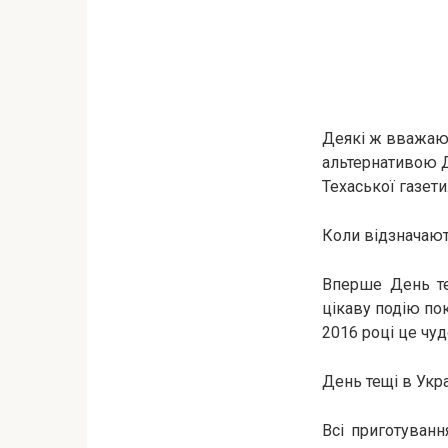
Деякі ж вважають
альтернативою Д
Техаської газети
Коли відзначают
Вперше День тещ
цікаву подію по
2016 році це чу
День тещі в Укра
Всі приготування