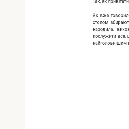
Так, як привітат
Як вже говорило
столом збирают
народила, вих
послужити все, щ
найголовнішим п