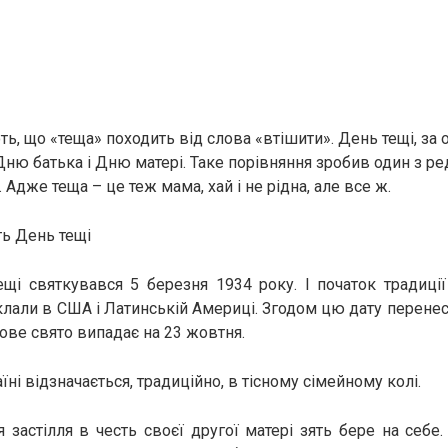
, що «теща» походить від слова «втішити». День тещі, за о
ню батька і Дню матері. Таке порівняння зробив один з ре
. Адже теща – це теж мама, хай і не рідна, але все ж.
ь День тещі
і святкувався 5 березня 1934 року. І початок традиції
клали в США і Латинській Америці. Згодом цю дату перенес
дове свято випадає на 23 жовтня.
їні відзначається, традиційно, в тісному сімейному колі.
 застілля в честь своєї другої матері зять бере на себе. І