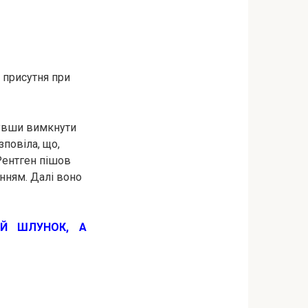
а присутня при
абувши вимкнути
зповіла, що,
.Рентген пішов
інням. Далі воно
ИЙ ШЛУНОК, А