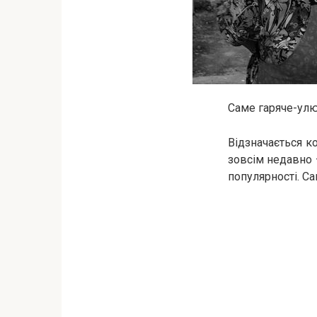
Саме гаряче-улюб
Відзначається ко
зовсім недавно 
популярності. Са