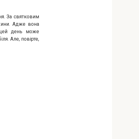
ня. За святковим
жини. Адже вона
 цей день може
ля. Але, повірте,