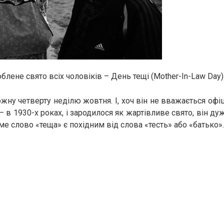
лене свято всіх чоловіків – День тещі (Mother-In-Law Day)
жну четверту неділю жовтня. І, хоч він не вважається офіц
– в 1930-х роках, і зародилося як жартівливе свято, він д
ме слово «теща» є похідним від слова «тесть» або «батько».