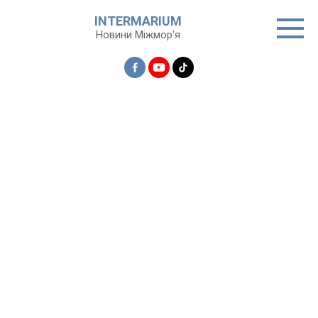
Перейти
INTERMARIUM
до
Новини Міжмор'я
вмісту