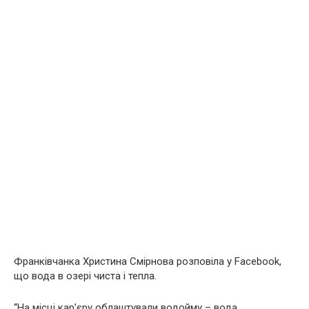
Франківчанка Христина Смірнова розповіла у Facebook,
що вода в озері чиста і тепла.
“На місці кар’єру облаштували водойму – вода