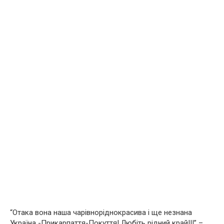
“Отака вона наша чарівноріднокрасива і ще незнана
Україна -Прикарпаття-Покуття! Любіть рідний край!!!” –