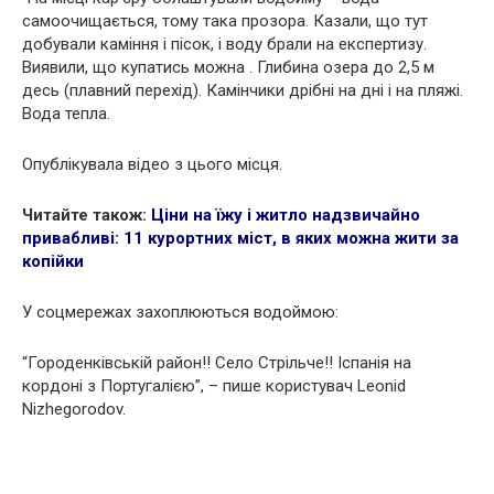
самоочищається, тому така прозора. Казали, що тут
добували каміння і пісок, і воду брали на експертизу.
Виявили, що купатись можна . Глибина озера до 2,5 м
десь (плавний перехід). Камінчики дрібні на дні і на пляжі.
Вода тепла.
Опублікувала відео з цього місця.
Читайте також:
Ціни на їжу і житло надзвичайно
привабливі: 11 курортних міст, в яких можна жити за
копійки
У соцмережах захоплюються водоймою:
“Городенківській район!! Cело Стрільче!! Іспанія на
кордоні з Португалією”, – пише користувач Leonid
Nizhegorodov.